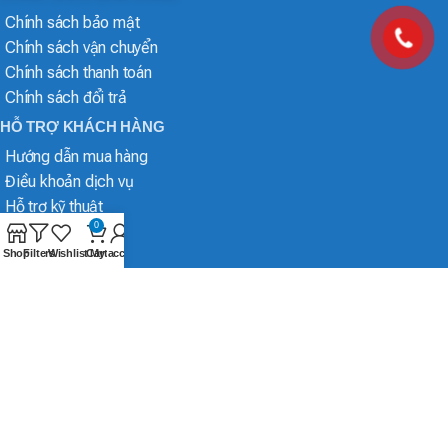
Chính sách bảo mật
Chính sách vận chuyển
Chính sách thanh toán
Chính sách đổi trả
HỖ TRỢ KHÁCH HÀNG
Hướng dẫn mua hàng
Điều khoản dịch vụ
Hỗ trợ kỹ thuật
0
Shop
Filters
Wishlist
Cart
My account