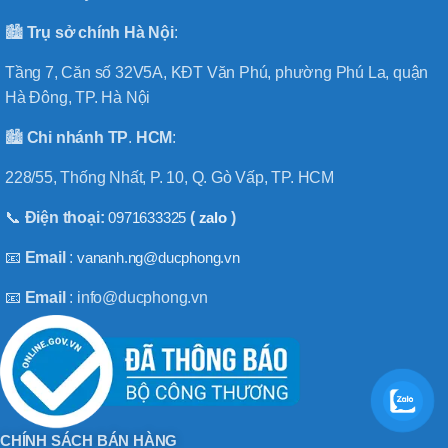
🏙️
Trụ sở chính
Hà
Nội
:
Tầng 7, Căn số 32V5A, KĐT Văn Phú, phường Phú La, quận
Hà Đông, TP. Hà Nội
🏙️
Chi nhánh
TP
.
HCM
:
228/55, Thống Nhất, P. 10, Q. Gò Vấp, TP. HCM
📞
Điện thoại:
0971633325
(
zalo
)
📧
Email
:
vananh.ng@ducphong.vn
📧
Email
: info@ducphong.vn
CHÍNH SÁCH BÁN HÀNG