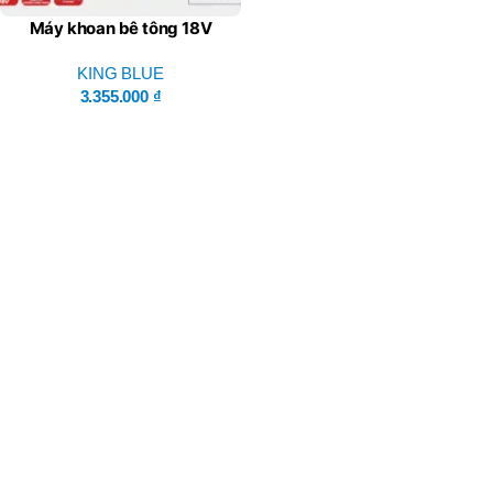
Máy khoan bê tông 18V
KM18QF – King Blue
(Combo Bao Gồm 1 Thân
KING BLUE
Máy, 1 Pin, 1 Sạc)
3.355.000
₫