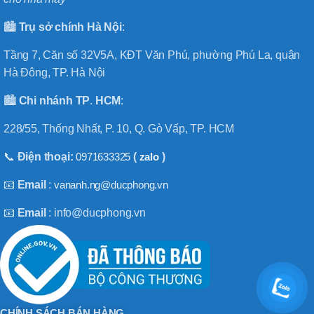
🏙️
Trụ sở chính
Hà
Nội
:
Tầng 7, Căn số 32V5A, KĐT Văn Phú, phường Phú La, quận
Hà Đông, TP. Hà Nội
🏙️
Chi nhánh
TP
.
HCM
:
228/55, Thống Nhất, P. 10, Q. Gò Vấp, TP. HCM
📞
Điện thoại:
0971633325
(
zalo
)
📧
Email
:
vananh.ng@ducphong.vn
📧
Email
: info@ducphong.vn
CHÍNH SÁCH BÁN HÀNG