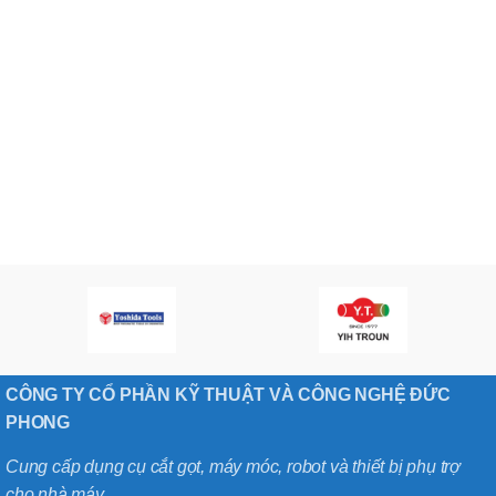
CÔNG TY CỔ PHẦN KỸ THUẬT VÀ CÔNG NGHỆ ĐỨC
PHONG
Cung cấp dụng cụ cắt gọt, máy móc, robot và thiết bị phụ trợ
cho nhà máy