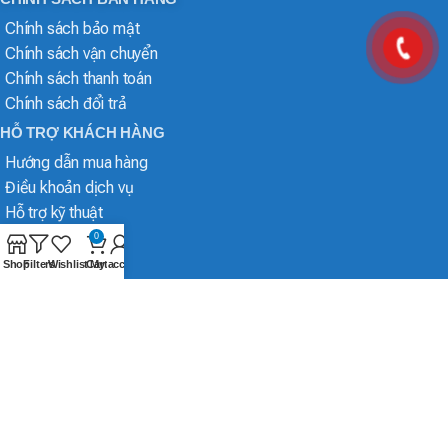
Chính sách bảo mật
Chính sách vận chuyển
Chính sách thanh toán
Chính sách đổi trả
HỖ TRỢ KHÁCH HÀNG
Hướng dẫn mua hàng
Điều khoản dịch vụ
Hỗ trợ kỹ thuật
0
Shop
Filters
Wishlist
Cart
My account