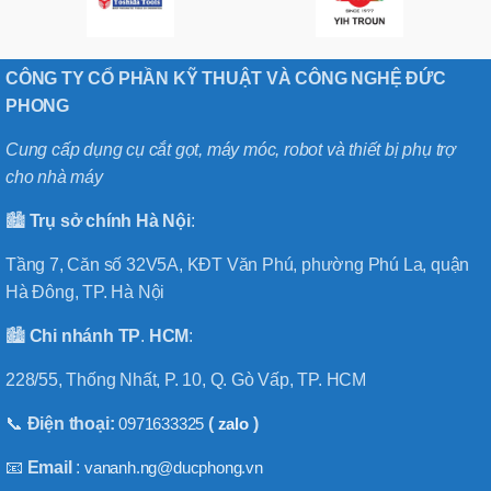
CÔNG TY CỔ PHẦN KỸ THUẬT VÀ CÔNG NGHỆ ĐỨC
PHONG
Cung cấp dụng cụ cắt gọt, máy móc, robot và thiết bị phụ trợ
cho nhà máy
🏙️
Trụ sở chính
Hà
Nội
:
Tầng 7, Căn số 32V5A, KĐT Văn Phú, phường Phú La, quận
Hà Đông, TP. Hà Nội
🏙️
Chi nhánh
TP
.
HCM
:
228/55, Thống Nhất, P. 10, Q. Gò Vấp, TP. HCM
📞
Điện thoại:
0971633325
(
zalo
)
📧
Email
:
vananh.ng@ducphong.vn