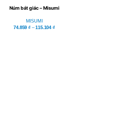
Núm bát giác – Misumi
MISUMI
74.859
₫
–
115.104
₫