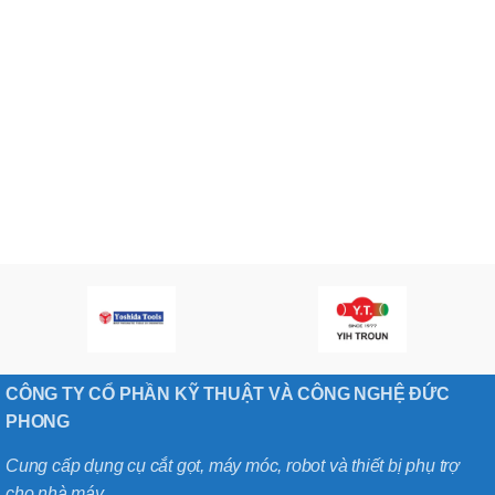
CÔNG TY CỔ PHẦN KỸ THUẬT VÀ CÔNG NGHỆ ĐỨC
PHONG
Cung cấp dụng cụ cắt gọt, máy móc, robot và thiết bị phụ trợ
cho nhà máy