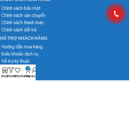
Chính sách bảo mật
Chính sách vận chuyển
Chính sách thanh toán
Chính sách đổi trả
HỖ TRỢ KHÁCH HÀNG
Hướng dẫn mua hàng
Điều khoản dịch vụ
Hỗ trợ kỹ thuật
0
Shop
Filters
Wishlist
Cart
My account