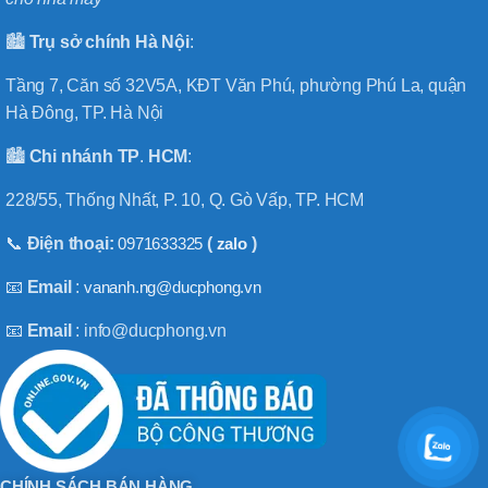
🏙️
Trụ sở chính
Hà
Nội
:
Tầng 7, Căn số 32V5A, KĐT Văn Phú, phường Phú La, quận
Hà Đông, TP. Hà Nội
🏙️
Chi nhánh
TP
.
HCM
:
228/55, Thống Nhất, P. 10, Q. Gò Vấp, TP. HCM
📞
Điện thoại:
0971633325
(
zalo
)
📧
Email
:
vananh.ng@ducphong.vn
📧
Email
: info@ducphong.vn
CHÍNH SÁCH BÁN HÀNG