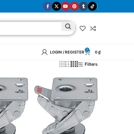
0
LOGIN / REGISTER
0
₫
Filters
BRAND
SELUX