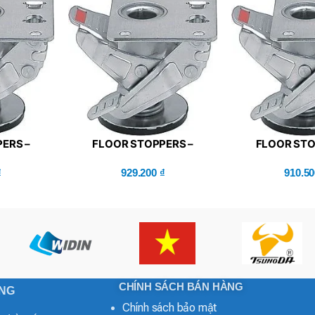
ERS –
FLOOR STOPPERS –
FLOOR STO
K100)
MISUMI (FLOK75A)
MISUMI (
₫
929.200
₫
910.5
CHÍNH SÁCH BÁN HÀNG
ONG
Chính sách bảo mật