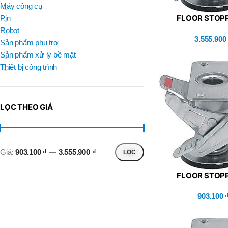
BRAND
Máy công cụ
D
BT30 –
FLOOR STOPP
NPU 8 – 70
Pin
,
BRAND
MISUMI (FLO
SUMA
Robot
BT30 –
3.555.90
BRAND
Top Kogyo
Sản phẩm phụ trợ
NPU13 –
105
Sản phẩm xử lý bề mặt
L
,
Thiết bị công trình
50H(HM)
BT40 –
MÃ SẢN PHẨM
NPU 8 –
L
110
60H(HM)
,
LỌC THEO GIÁ
BT40 –
NPU 8 –
155
,
BT40 –
Giá:
903.100 ₫
—
3.555.900 ₫
LỌC
NPU 8 – 70
,
BT40 –
FLOOR STOPP
NPU13 –
MISUMI (FLO
100
903.100
,
BT40 –
NPU13 –
130