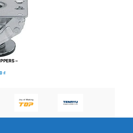
P60H(V)
PPERS –
FLOK75)
00
₫