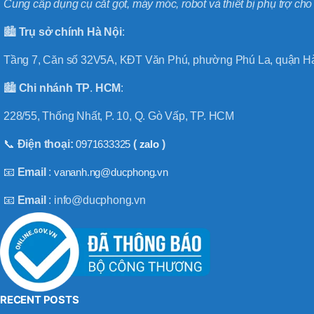
BT50 –
Cung cấp dụng cụ cắt gọt, máy móc, robot và thiết bị phụ trợ ch
NPU13 –
190
🏙️
Trụ sở chính
Hà
Nội
:
Tầng 7, Căn số 32V5A, KĐT Văn Phú, phường Phú La, quận Hà
BRAND
JEIL
🏙️
Chi nhánh
TP
.
HCM
:
228/55, Thống Nhất, P. 10, Q. Gò Vấp, TP. HCM
📞
Điện thoại:
0971633325
(
zalo
)
📧
Email
:
vananh.ng@ducphong.vn
📧
Email
: info@ducphong.vn
RECENT POSTS