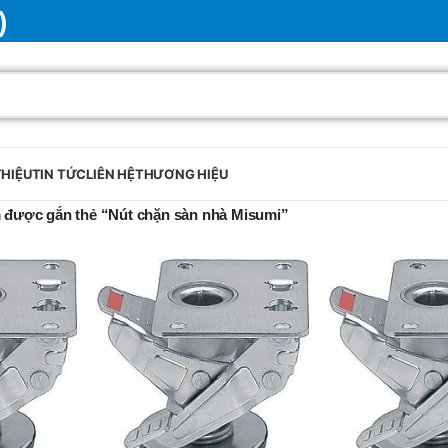
)
THIỆU
TIN TỨC
LIÊN HỆ
THƯƠNG HIỆU
 được gắn thẻ “Nút chặn sàn nhà Misumi”
BRAND
SELUX