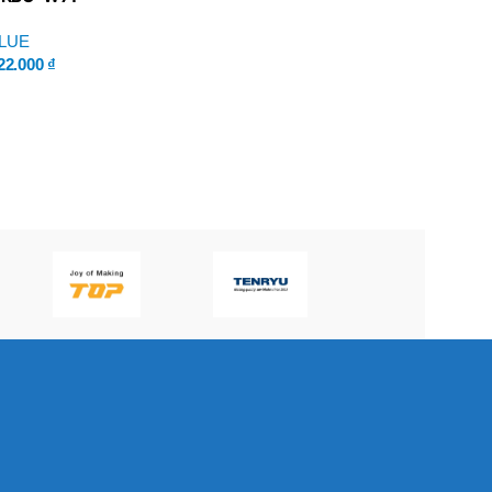
P60H(V)
lue
BLUE
22.000
₫