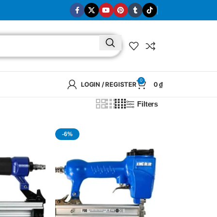
0
LOGIN / REGISTER
0
₫
Filters
-6%
BRAND
SELUX