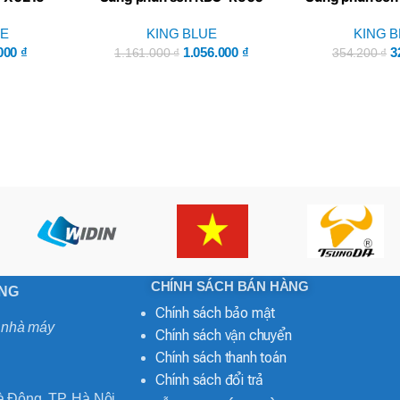
e
– King Blue
King B
UE
KING BLUE
KING 
000
₫
1.056.000
₫
3
1.161.000
₫
354.200
₫
CHÍNH SÁCH BÁN HÀNG
ONG
Chính sách bảo mật
o nhà máy
Chính sách vận chuyển
Chính sách thanh toán
Chính sách đổi trả
 Đông, TP. Hà Nội