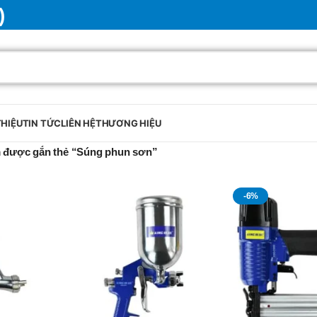
)
THIỆU
TIN TỨC
LIÊN HỆ
THƯƠNG HIỆU
 được gắn thẻ “Súng phun sơn”
-6%
BRAND
SELUX