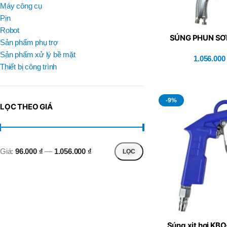
BRAND
Máy công cụ
D
BT30 –
NPU 8 – 70
Pin
,
BRAND
SUMA
Robot
BT30 –
SÚNG PHUN SƠ
BRAND
Top Kogyo
Sản phẩm phụ trợ
NPU13 –
R500)
105
Sản phẩm xử lý bề mặt
1.056.00
L
,
Thiết bị công trình
50H(HM)
BT40 –
MÃ SẢN PHẨM
NPU 8 –
L
110
60H(HM)
,
-9%
LỌC THEO GIÁ
BT40 –
NPU 8 –
155
,
BT40 –
Giá:
96.000 ₫
—
1.056.000 ₫
LỌC
NPU 8 – 70
,
BT40 –
NPU13 –
100
,
BT40 –
NPU13 –
Súng xịt hơi KB
130