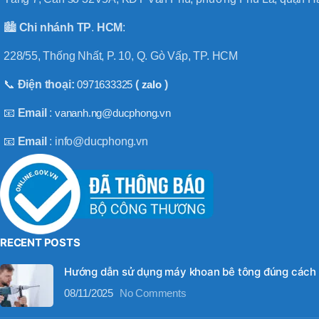
BT50 –
NPU13 –
🏙️
Chi nhánh
TP
.
HCM
:
190
228/55, Thống Nhất, P. 10, Q. Gò Vấp, TP. HCM
BRAND
JEIL
📞
Điện thoại:
0971633325
(
zalo
)
📧
Email
:
vananh.ng@ducphong.vn
📧
Email
: info@ducphong.vn
RECENT POSTS
Hướng dẫn sử dụng máy khoan bê tông đúng cách
08/11/2025
No Comments