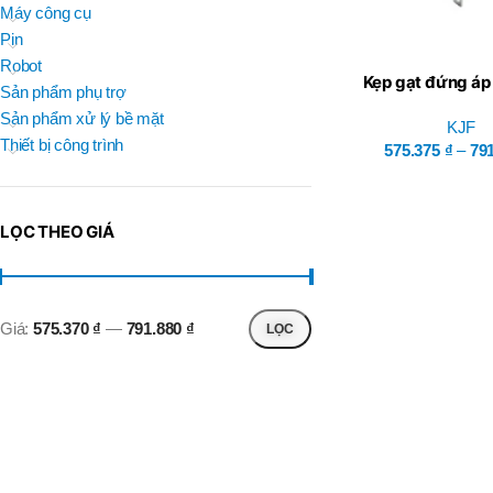
BRAND
Máy công cụ
D
BT30 –
NPU 8 – 70
Pin
BRAND
,
BRAND
SUMA
Robot
BT30 –
Kẹp gạt đứng áp
BRAND
Top Kogyo
Sản phẩm phụ trợ
NPU13 –
KG đế mặt bíc
105
Sản phẩm xử lý bề mặt
KJF
L
,
Thiết bị công trình
50H(HM)
575.375
₫
–
79
BT40 –
MÃ SẢN PHẨM
NPU 8 –
L
110
60H(HM)
,
LỌC THEO GIÁ
BT40 –
NPU 8 –
155
,
BT40 –
Giá:
575.370 ₫
—
791.880 ₫
LỌC
NPU 8 – 70
,
BT40 –
NPU13 –
100
,
BT40 –
NPU13 –
130