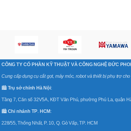
,
MÃ SẢN PHẨM
BT40 –
NPU13 –
175
,
BT50 –
NPU 8 –
110
,
BT50 –
NPU 8 –
170
CÔNG TY CỔ PHẦN KỸ THUẬT VÀ CÔNG NGHỆ ĐỨC PH
,
BT50 –
Cung cấp dụng cụ cắt gọt, máy móc, robot và thiết bị phụ trợ ch
NPU 8 – 85
,
🏙️
Trụ sở chính
Hà
Nội
:
BT50 –
NPU13 –
Tầng 7, Căn số 32V5A, KĐT Văn Phú, phường Phú La, quận Hà
100
,
BT50 –
🏙️
Chi nhánh
TP
.
HCM
:
NPU13 –
130
228/55, Thống Nhất, P. 10, Q. Gò Vấp, TP. HCM
,