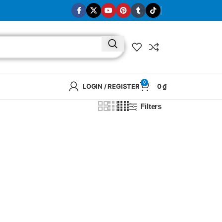
0
LOGIN / REGISTER
0
₫
Filters
BRAND
SELUX