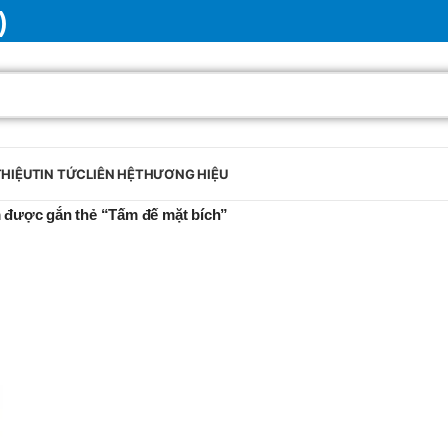
)
THIỆU
TIN TỨC
LIÊN HỆ
THƯƠNG HIỆU
 được gắn thẻ “Tấm đế mặt bích”
BRAND
SELUX