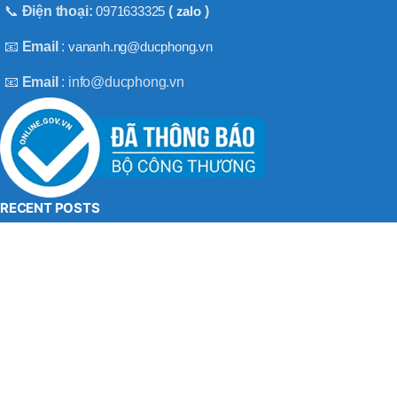
BT50 –
📞
Điện thoại:
0971633325
(
zalo
)
NPU13 –
190
📧
Email
:
vananh.ng@ducphong.vn
📧
Email
: info@ducphong.vn
BRAND
JEIL
RECENT POSTS
Hướng dẫn sử dụng máy khoan bê tông đúng cách
08/11/2025
No Comments
Máy khoan 3 chức năng là gì? Top 2 loại máy khoan
08/02/2025
No Comments
BẢN QUYỀN THU