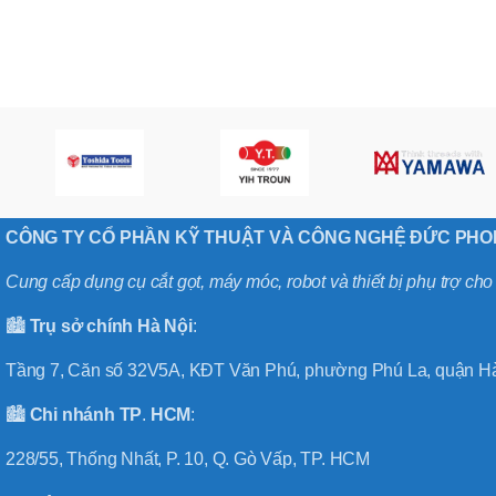
,
MÃ SẢN PHẨM
BT40 –
NPU13 –
175
,
BT50 –
NPU 8 –
110
,
BT50 –
NPU 8 –
CÔNG TY CỔ PHẦN KỸ THUẬT VÀ CÔNG NGHỆ ĐỨC PH
170
,
BT50 –
Cung cấp dụng cụ cắt gọt, máy móc, robot và thiết bị phụ trợ ch
NPU 8 – 85
,
🏙️
Trụ sở chính
Hà
Nội
:
BT50 –
NPU13 –
Tầng 7, Căn số 32V5A, KĐT Văn Phú, phường Phú La, quận Hà
100
,
🏙️
Chi nhánh
TP
.
HCM
:
BT50 –
NPU13 –
228/55, Thống Nhất, P. 10, Q. Gò Vấp, TP. HCM
130
,