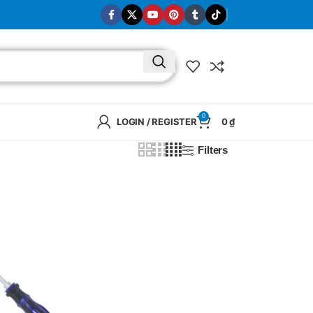
0
LOGIN / REGISTER
0
₫
Filters
BRAND
SELUX