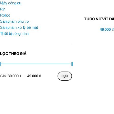
BRAND
Máy công cụ
D
BT30 –
NPU 8 – 70
Pin
BRAND
,
BRAND
SUMA
Robot
BT30 –
TUỐC NƠ VÍT Đ
BRAND
Top Kogyo
Sản phẩm phụ trợ
NPU13 –
KV6-8×2
105
Sản phẩm xử lý bề mặt
49.000
₫
L
,
Thiết bị công trình
50H(HM)
BT40 –
MÃ SẢN PHẨM
NPU 8 –
L
110
60H(HM)
,
LỌC THEO GIÁ
BT40 –
NPU 8 –
155
,
BT40 –
Giá:
30.000 ₫
—
49.000 ₫
LỌC
NPU 8 – 70
,
BT40 –
NPU13 –
100
,
BT40 –
NPU13 –
130