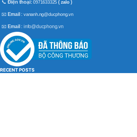
BT50 –
📞
Điện thoại:
0971633325
(
zalo
)
NPU13 –
190
📧
Email
:
vananh.ng@ducphong.vn
📧
Email
: info@ducphong.vn
BRAND
JEIL
RECENT POSTS
Hướng dẫn sử dụng máy khoan bê tông đúng cách
08/11/2025
No Comments
Máy khoan 3 chức năng là gì? Top 2 loại máy khoan
08/02/2025
No Comments
BẢN QUYỀN THU