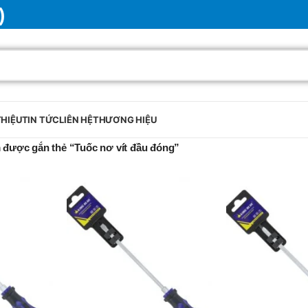
)
THIỆU
TIN TỨC
LIÊN HỆ
THƯƠNG HIỆU
được gắn thẻ “Tuốc nơ vít đầu đóng”
BRAND
SELUX