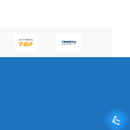
P60H(V)