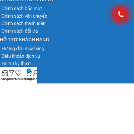
Chính sách bảo mật
Chính sách vận chuyển
Chính sách thanh toán
Chính sách đổi trả
HỖ TRỢ KHÁCH HÀNG
Hướng dẫn mua hàng
Điều khoản dịch vụ
Hỗ trợ kỹ thuật
0
Shop
Filters
Wishlist
Cart
My account