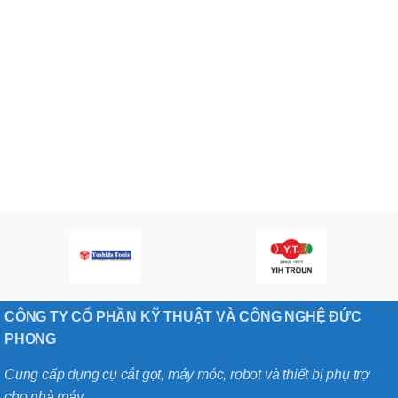
CÔNG TY CỔ PHẦN KỸ THUẬT VÀ CÔNG NGHỆ ĐỨC
PHONG
Cung cấp dụng cụ cắt gọt, máy móc, robot và thiết bị phụ trợ
cho nhà máy