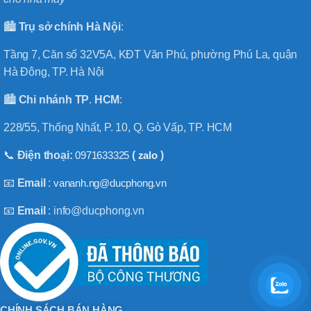
🏙️
Trụ sở chính
Hà
Nội
:
Tầng 7, Căn số 32V5A, KĐT Văn Phú, phường Phú La, quận
Hà Đông, TP. Hà Nội
🏙️
Chi nhánh
TP
.
HCM
:
228/55, Thống Nhất, P. 10, Q. Gò Vấp, TP. HCM
📞
Điện thoại:
0971633325
(
zalo
)
📧
Email
:
vananh.ng@ducphong.vn
📧
Email
: info@ducphong.vn
CHÍNH SÁCH BÁN HÀNG