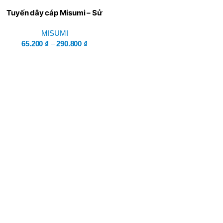
Tuyến dây cáp Misumi – Sử
dụng ốc vít M
MISUMI
65.200
₫
–
290.800
₫