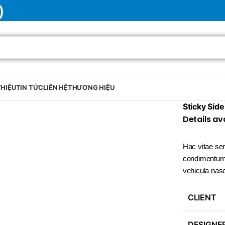
)
THIỆU
TIN TỨC
LIÊN HỆ
THƯƠNG HIỆU
Sticky Sid
Details av
Hac vitae se
condimentum 
vehicula nas
CLIENT
BRAND
DESIGNE
SELUX