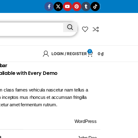
0
LOGIN / REGISTER
0
₫
ebar
ailable with Every Demo
m class fames vehicula nascetur nam tellus a
inceptos mus rhoncus et accumsan fringilla
cetur amet fermentum rutrum.
WordPress
BRAND
R
SELUX
John Doe