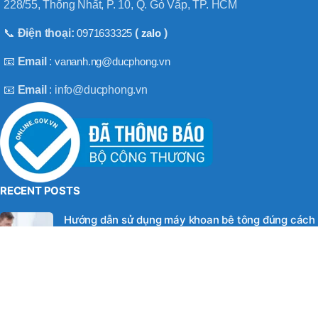
BT50 –
228/55, Thống Nhất, P. 10, Q. Gò Vấp, TP. HCM
NPU13 –
190
📞
Điện thoại:
0971633325
(
zalo
)
📧
Email
:
vananh.ng@ducphong.vn
BRAND
JEIL
📧
Email
: info@ducphong.vn
RECENT POSTS
Hướng dẫn sử dụng máy khoan bê tông đúng cách
08/11/2025
No Comments
Máy khoan 3 chức năng là gì? Top 2 loại máy khoan
08/02/2025
No Comments