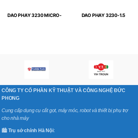
DAO PHAY 3230 MICRO-
DAO PHAY 3230-1.5
LINE APPLITEC
MICRO-LINE APPLITEC
CÔNG TY CỔ PHẦN KỸ THUẬT VÀ CÔNG NGHỆ ĐỨC
PHONG
Cung cấp dụng cụ cắt gọt, máy móc, robot và thiết bị phụ trợ
cho nhà máy
🏙️
Trụ sở chính
Hà
Nội
: