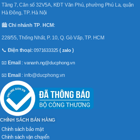
Tầng 7, Căn số 32V5A, KĐT Văn Phú, phường Phú La, quận
Hà Đông, TP. Hà Nội
🏙️
Chi nhánh
TP
.
HCM
:
228/55, Thống Nhất, P. 10, Q. Gò Vấp, TP. HCM
📞
Điện thoại:
0971633325
(
zalo
)
📧
Email
:
vananh.ng@ducphong.vn
📧
Email
: info@ducphong.vn
CHÍNH SÁCH BÁN HÀNG
Chính sách bảo mật
Chính sách vận chuyển