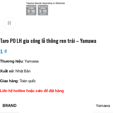
Click to enlarge
Taro PO LH gia công lỗ thông ren trái – Yamawa
1
₫
Thương hiệu
: Yamawa
Xuất xứ
: Nhật Bản
Giao hàng
: Toàn quốc
Liên hệ hotline hoặc zalo để đặt hàng
BRAND
Yamawa