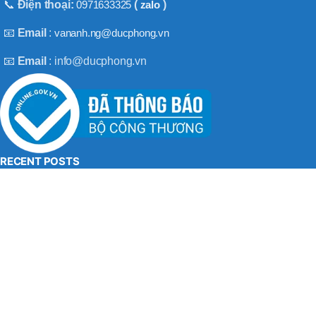
BT50 –
📞
Điện thoại:
0971633325
(
zalo
)
NPU13 –
190
📧
Email
:
vananh.ng@ducphong.vn
📧
Email
: info@ducphong.vn
BRAND
JEIL
RECENT POSTS
Hướng dẫn sử dụng máy khoan bê tông đúng cách
08/11/2025
No Comments
Máy khoan 3 chức năng là gì? Top 2 loại máy khoan
08/02/2025
No Comments
BẢN QUYỀN THU