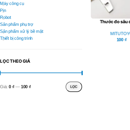
BRAND
Máy công cụ
D
BT30 –
NPU 8 – 70
Pin
BRAND
,
BRAND
SUMA
Robot
BT30 –
Thước đo sâu 
BRAND
Top Kogyo
Sản phẩm phụ trợ
NPU13 –
ABSOLUTE dòn
105
Sản phẩm xử lý bề mặt
MITUTO
Mitutoy
L
,
Thiết bị công trình
50H(HM)
100
₫
BT40 –
MÃ SẢN PHẨM
NPU 8 –
L
110
60H(HM)
,
LỌC THEO GIÁ
BT40 –
NPU 8 –
155
,
BT40 –
Giá:
0 ₫
—
100 ₫
LỌC
NPU 8 – 70
,
BT40 –
NPU13 –
100
,
BT40 –
NPU13 –
130