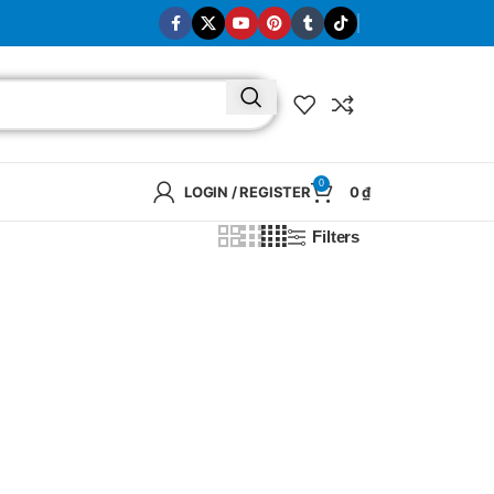
0
LOGIN / REGISTER
0
₫
Filters
BRAND
SELUX