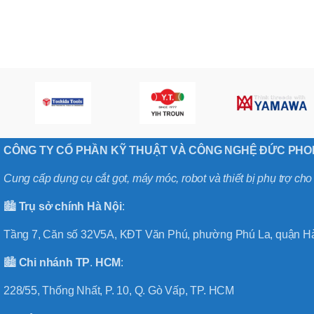
,
MÃ SẢN PHẨM
BT40 –
NPU13 –
175
,
BT50 –
NPU 8 –
110
,
BT50 –
NPU 8 –
CÔNG TY CỔ PHẦN KỸ THUẬT VÀ CÔNG NGHỆ ĐỨC PH
170
,
BT50 –
Cung cấp dụng cụ cắt gọt, máy móc, robot và thiết bị phụ trợ ch
NPU 8 – 85
,
🏙️
Trụ sở chính
Hà
Nội
:
BT50 –
NPU13 –
Tầng 7, Căn số 32V5A, KĐT Văn Phú, phường Phú La, quận Hà
100
,
🏙️
Chi nhánh
TP
.
HCM
:
BT50 –
NPU13 –
228/55, Thống Nhất, P. 10, Q. Gò Vấp, TP. HCM
130
,