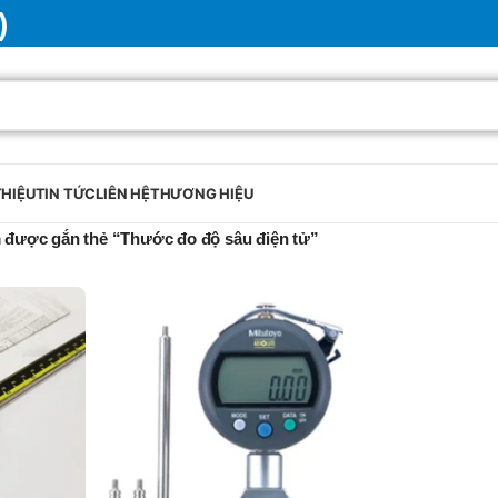
)
THIỆU
TIN TỨC
LIÊN HỆ
THƯƠNG HIỆU
được gắn thẻ “Thước đo độ sâu điện tử”
BRAND
SELUX