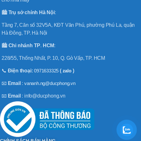
🏙️
Trụ sở chính
Hà
Nội
:
Tầng 7, Căn số 32V5A, KĐT Văn Phú, phường Phú La, quận
Hà Đông, TP. Hà Nội
🏙️
Chi nhánh
TP
.
HCM
:
228/55, Thống Nhất, P. 10, Q. Gò Vấp, TP. HCM
📞
Điện thoại:
0971633325
(
zalo
)
📧
Email
:
vananh.ng@ducphong.vn
📧
Email
: info@ducphong.vn
CHÍNH SÁCH BÁN HÀNG