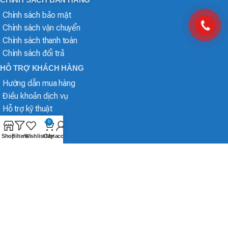
Chính sách bảo mật
Chính sách vận chuyển
Chính sách thanh toán
Chính sách đổi trả
HỖ TRỢ KHÁCH HÀNG
Hướng dẫn mua hàng
Điều khoản dịch vụ
Hỗ trợ kỹ thuật
0
Shop
Filters
Wishlist
Cart
My account