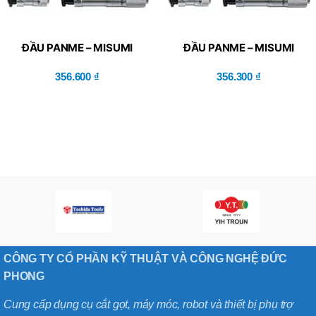
ĐẦU PANME – MISUMI
ĐẦU PANME – MISUMI
(CMH25)
(CMH13)
356.600
₫
356.300
₫
CÔNG TY CỔ PHẦN KỸ THUẬT VÀ CÔNG NGHỆ ĐỨC
PHONG
Cung cấp dụng cụ cắt gọt, máy móc, robot và thiết bị phụ trợ