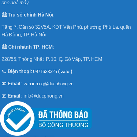
cho nhà máy
🏙️
Trụ sở chính
Hà
Nội
:
Tầng 7, Căn số 32V5A, KĐT Văn Phú, phường Phú La, quận
Hà Đông, TP. Hà Nội
🏙️
Chi nhánh
TP
.
HCM
:
228/55, Thống Nhất, P. 10, Q. Gò Vấp, TP. HCM
📞
Điện thoại:
0971633325
(
zalo
)
📧
Email
:
vananh.ng@ducphong.vn
📧
Email
: info@ducphong.vn