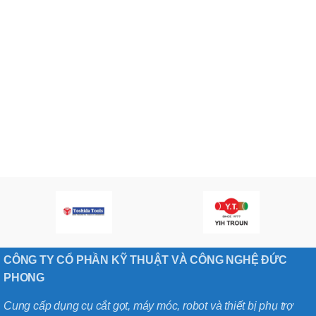
CÔNG TY CỔ PHẦN KỸ THUẬT VÀ CÔNG NGHỆ ĐỨC
PHONG
Cung cấp dụng cụ cắt gọt, máy móc, robot và thiết bị phụ trợ