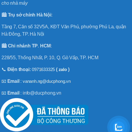
cho nhà máy
🏙️
Trụ sở chính
Hà
Nội
:
Tầng 7, Căn số 32V5A, KĐT Văn Phú, phường Phú La, quận
Hà Đông, TP. Hà Nội
🏙️
Chi nhánh
TP
.
HCM
:
228/55, Thống Nhất, P. 10, Q. Gò Vấp, TP. HCM
📞
Điện thoại:
0971633325
(
zalo
)
📧
Email
:
vananh.ng@ducphong.vn
📧
Email
: info@ducphong.vn