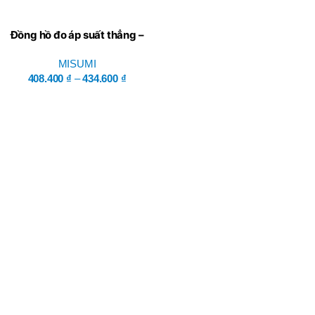
Đồng hồ đo áp suất thẳng –
Misumi
MISUMI
408.400
₫
–
434.600
₫