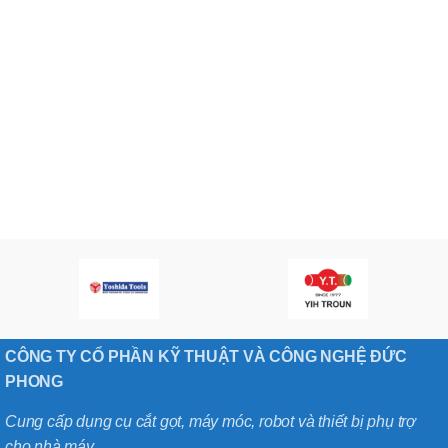
CÔNG TY CỔ PHẦN KỸ THUẬT VÀ CÔNG NGHỆ ĐỨC
PHONG
Cung cấp dụng cụ cắt gọt, máy móc, robot và thiết bị phụ trợ
cho nhà máy