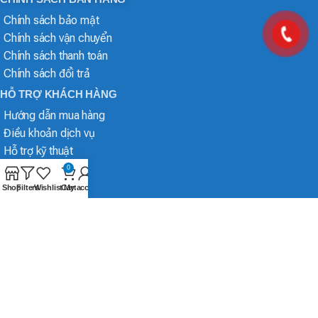
Chính sách bảo mật
Chính sách vận chuyển
Chính sách thanh toán
Chính sách đổi trả
HỖ TRỢ KHÁCH HÀNG
Hướng dẫn mua hàng
Điều khoản dịch vụ
Hỗ trợ kỹ thuật
0
Shop
Filters
Wishlist
Cart
My account