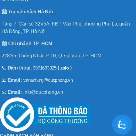
🏙️
Trụ sở chính
Hà
Nội
:
Tầng 7, Căn số 32V5A, KĐT Văn Phú, phường Phú La, quận
Hà Đông, TP. Hà Nội
🏙️
Chi nhánh
TP
.
HCM
:
228/55, Thống Nhất, P. 10, Q. Gò Vấp, TP. HCM
📞
Điện thoại:
0971633325
(
zalo
)
📧
Email
:
vananh.ng@ducphong.vn
📧
Email
: info@ducphong.vn
CHÍNH SÁCH BÁN HÀNG