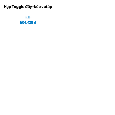
Kẹp Toggle đẩy-kéo với áp
lực siết tối đa 100 kg – KJF-
010-31F
KJF
504.439
₫