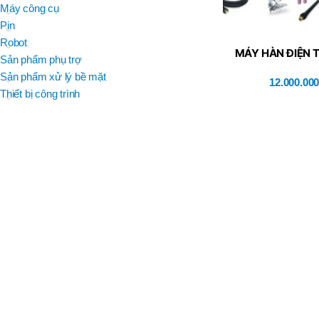
BRAND
Máy công cụ
D
BT30 –
NPU 8 – 70
Pin
BRAND
,
BRAND
SUMA
Robot
BT30 –
MÁY HÀN ĐIỆN 
BRAND
Top Kogyo
Sản phẩm phụ trợ
NPU13 –
KÝ HK TIG
105
Sản phẩm xử lý bề mặt
12.000.00
L
,
Thiết bị công trình
50H(HM)
BT40 –
MÃ SẢN PHẨM
NPU 8 –
L
110
60H(HM)
,
BT40 –
NPU 8 –
155
,
BT40 –
NPU 8 – 70
,
BT40 –
NPU13 –
100
,
BT40 –
NPU13 –
130