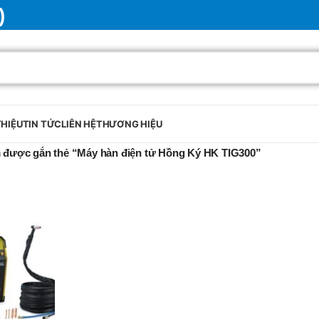
)
THIỆU
TIN TỨC
LIÊN HỆ
THƯƠNG HIỆU
 được gắn thẻ “Máy hàn điện tử Hồng Ký HK TIG300”
BRAND
SELUX