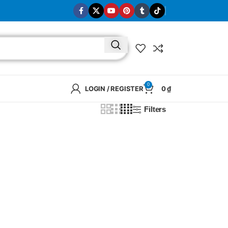
0
LOGIN / REGISTER
0
₫
Filters
BRAND
SELUX