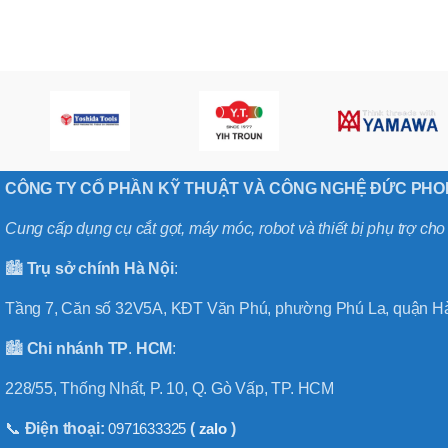
,
MÃ SẢN PHẨM
BT40 –
NPU13 –
175
,
BT50 –
NPU 8 –
110
,
BT50 –
CÔNG TY CỔ PHẦN KỸ THUẬT VÀ CÔNG NGHỆ ĐỨC PH
NPU 8 –
170
Cung cấp dụng cụ cắt gọt, máy móc, robot và thiết bị phụ trợ ch
,
BT50 –
🏙️
Trụ sở chính
Hà
Nội
:
NPU 8 – 85
,
BT50 –
Tầng 7, Căn số 32V5A, KĐT Văn Phú, phường Phú La, quận Hà
NPU13 –
100
🏙️
Chi nhánh
TP
.
HCM
:
,
BT50 –
228/55, Thống Nhất, P. 10, Q. Gò Vấp, TP. HCM
NPU13 –
130
📞
Điện thoại:
0971633325
(
zalo
)
,