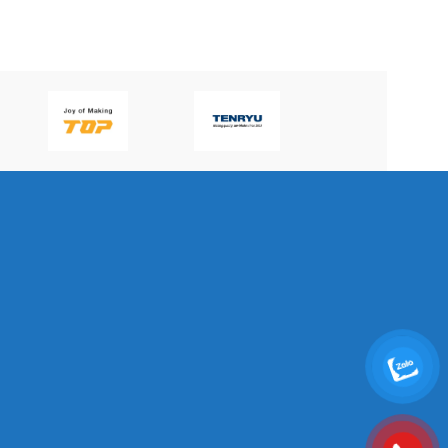
P60H(V)