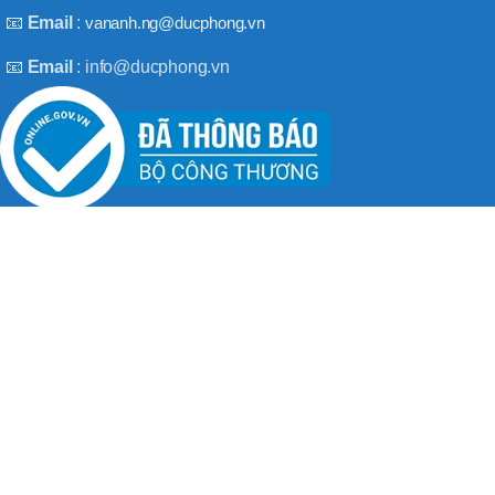
BT50 –
📧
Email
:
vananh.ng@ducphong.vn
NPU13 –
190
📧
Email
: info@ducphong.vn
BRAND
JEIL
RECENT POSTS
Hướng dẫn sử dụng máy khoan bê tông đúng cách
08/11/2025
No Comments
Máy khoan 3 chức năng là gì? Top 2 loại máy khoan
08/02/2025
No Comments
BẢN QUYỀN THU