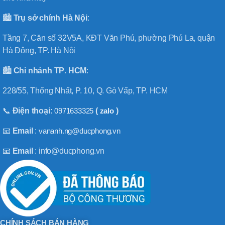
🏙️
Trụ sở chính
Hà
Nội
:
Tầng 7, Căn số 32V5A, KĐT Văn Phú, phường Phú La, quận
Hà Đông, TP. Hà Nội
🏙️
Chi nhánh
TP
.
HCM
:
228/55, Thống Nhất, P. 10, Q. Gò Vấp, TP. HCM
📞
Điện thoại:
0971633325
(
zalo
)
📧
Email
:
vananh.ng@ducphong.vn
📧
Email
: info@ducphong.vn
CHÍNH SÁCH BÁN HÀNG