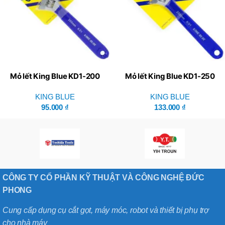
Mỏ lết King Blue KD1-200
Mỏ lết King Blue KD1-250
KING BLUE
KING BLUE
95.000
₫
133.000
₫
CÔNG TY CỔ PHẦN KỸ THUẬT VÀ CÔNG NGHỆ ĐỨC
PHONG
Cung cấp dụng cụ cắt gọt, máy móc, robot và thiết bị phụ trợ
cho nhà máy