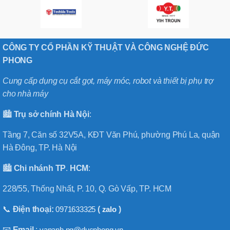
CÔNG TY CỔ PHẦN KỸ THUẬT VÀ CÔNG NGHỆ ĐỨC
PHONG
Cung cấp dụng cụ cắt gọt, máy móc, robot và thiết bị phụ trợ
cho nhà máy
🏙️
Trụ sở chính
Hà
Nội
:
Tầng 7, Căn số 32V5A, KĐT Văn Phú, phường Phú La, quận
Hà Đông, TP. Hà Nội
🏙️
Chi nhánh
TP
.
HCM
:
228/55, Thống Nhất, P. 10, Q. Gò Vấp, TP. HCM
📞
Điện thoại:
0971633325
(
zalo
)
📧
Email
:
vananh.ng@ducphong.vn