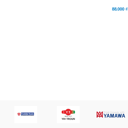
BT50 –
NPU13 –
88.000
₫
190
BRAND
JEIL