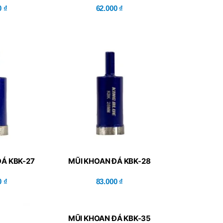
P60H(V)
0
₫
62.000
₫
ĐÁ KBK-27
MŨI KHOAN ĐÁ KBK-28
0
₫
83.000
₫
MŨI KHOAN ĐÁ KBK-35