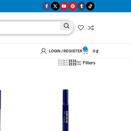
0
LOGIN / REGISTER
0
₫
Filters
BRAND
SELUX