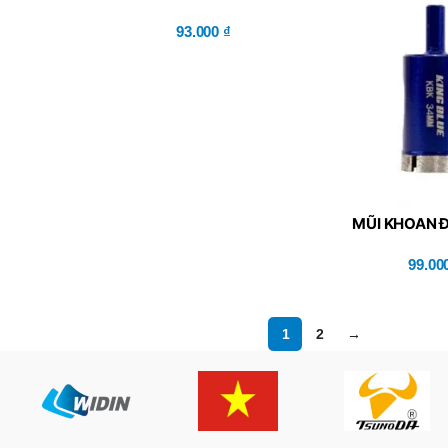
93.000
₫
MŨI KHOAN 
99.00
1
2
→