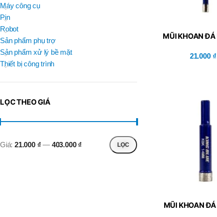
BRAND
Máy công cụ
D
BT30 –
NPU 8 – 70
Pin
BRAND
,
BRAND
SUMA
Robot
BT30 –
MŨI KHOAN ĐÁ
BRAND
Top Kogyo
Sản phẩm phụ trợ
NPU13 –
105
Sản phẩm xử lý bề mặt
21.000
₫
L
,
Thiết bị công trình
50H(HM)
BT40 –
MÃ SẢN PHẨM
NPU 8 –
L
110
60H(HM)
,
LỌC THEO GIÁ
BT40 –
NPU 8 –
155
,
BT40 –
Giá:
21.000 ₫
—
403.000 ₫
LỌC
NPU 8 – 70
,
BT40 –
NPU13 –
100
,
BT40 –
MŨI KHOAN ĐÁ
NPU13 –
130