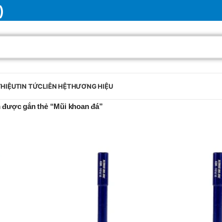
)
THIỆU
TIN TỨC
LIÊN HỆ
THƯƠNG HIỆU
 được gắn thẻ “Mũi khoan đá”
BRAND
SELUX