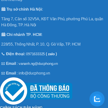
🏙️
Trụ sở chính
Hà
Nội
:
Tầng 7, Căn số 32V5A, KĐT Văn Phú, phường Phú La, quận
Hà Đông, TP. Hà Nội
🏙️
Chi nhánh
TP
.
HCM
:
228/55, Thống Nhất, P. 10, Q. Gò Vấp, TP. HCM
📞
Điện thoại:
0971633325
(
zalo
)
📧
Email
:
vananh.ng@ducphong.vn
📧
Email
: info@ducphong.vn
CHÍNH SÁCH BÁN HÀNG