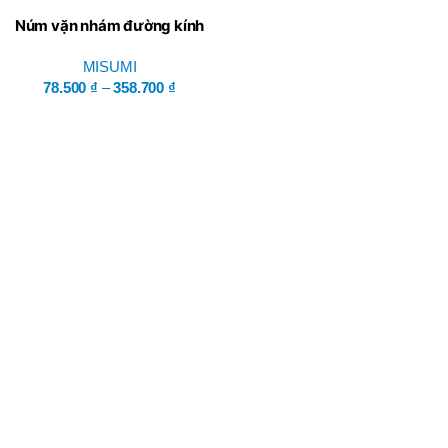
Núm vặn nhám đường kính
nhỏ – Misumi
MISUMI
78.500
₫
–
358.700
₫