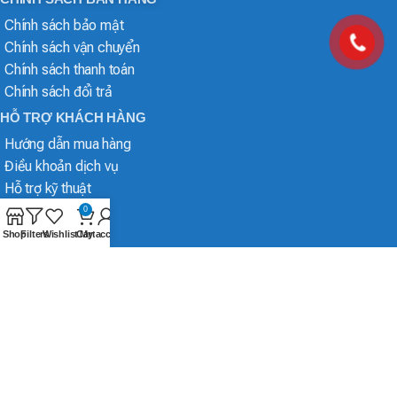
Chính sách bảo mật
Chính sách vận chuyển
Chính sách thanh toán
Chính sách đổi trả
HỖ TRỢ KHÁCH HÀNG
Hướng dẫn mua hàng
Điều khoản dịch vụ
Hỗ trợ kỹ thuật
0
Shop
Filters
Wishlist
Cart
My account