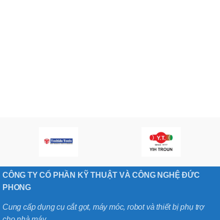
CÔNG TY CỔ PHẦN KỸ THUẬT VÀ CÔNG NGHỆ ĐỨC
PHONG
Cung cấp dụng cụ cắt gọt, máy móc, robot và thiết bị phụ trợ
cho nhà máy