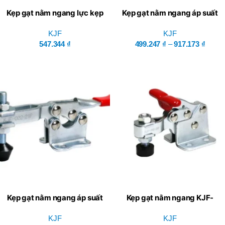
Kẹp gạt nằm ngang lực kẹp
Kẹp gạt nằm ngang áp suất
90 kg đế mặt bích – KJF
70 kg đế mặt bích – KJF
KJF
KJF
547.344
₫
499.247
₫
–
917.173
₫
Kẹp gạt nằm ngang áp suất
Kẹp gạt nằm ngang KJF-
220 kg đế mặt bích – KJF
016-21F áp suất 150 kg đế
KJF
mặt bích
KJF