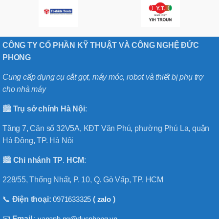
CÔNG TY CỔ PHẦN KỸ THUẬT VÀ CÔNG NGHỆ ĐỨC
PHONG
Cung cấp dụng cụ cắt gọt, máy móc, robot và thiết bị phụ trợ
cho nhà máy
🏙️
Trụ sở chính
Hà
Nội
:
Tầng 7, Căn số 32V5A, KĐT Văn Phú, phường Phú La, quận
Hà Đông, TP. Hà Nội
🏙️
Chi nhánh
TP
.
HCM
:
228/55, Thống Nhất, P. 10, Q. Gò Vấp, TP. HCM
📞
Điện thoại:
0971633325
(
zalo
)
📧
Email
:
vananh.ng@ducphong.vn