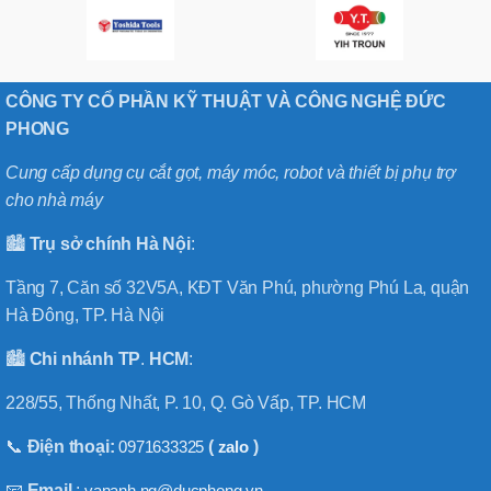
CÔNG TY CỔ PHẦN KỸ THUẬT VÀ CÔNG NGHỆ ĐỨC
PHONG
Cung cấp dụng cụ cắt gọt, máy móc, robot và thiết bị phụ trợ
cho nhà máy
🏙️
Trụ sở chính
Hà
Nội
:
Tầng 7, Căn số 32V5A, KĐT Văn Phú, phường Phú La, quận
Hà Đông, TP. Hà Nội
🏙️
Chi nhánh
TP
.
HCM
:
228/55, Thống Nhất, P. 10, Q. Gò Vấp, TP. HCM
📞
Điện thoại:
0971633325
(
zalo
)
📧
Email
:
vananh.ng@ducphong.vn