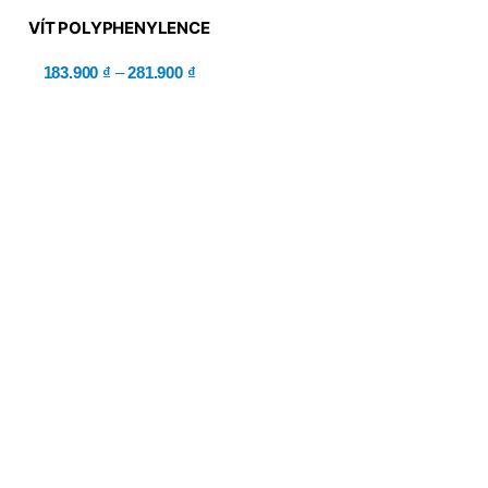
VÍT POLYPHENYLENCE
SULFIDE – MISUM
183.900
₫
–
281.900
₫