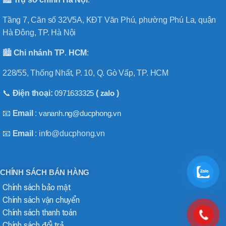
Tầng 7, Căn số 32V5A, KĐT Văn Phú, phường Phú La, quận
Hà Đông, TP. Hà Nội
🏙️
Chi nhánh
TP
.
HCM
:
228/55, Thống Nhất, P. 10, Q. Gò Vấp, TP. HCM
📞
Điện thoại:
0971633325
(
zalo
)
📧
Email
:
vananh.ng@ducphong.vn
📧
Email
: info@ducphong.vn
CHÍNH SÁCH BÁN HÀNG
Chính sách bảo mật
Chính sách vận chuyển
Chính sách thanh toán
Chính sách đổi trả