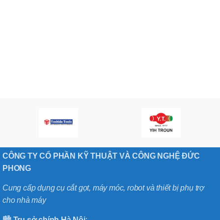
CÔNG TY CỔ PHẦN KỸ THUẬT VÀ CÔNG NGHỆ ĐỨC
PHONG
Cung cấp dụng cụ cắt gọt, máy móc, robot và thiết bị phụ trợ
cho nhà máy
🏙️
Trụ sở chính
Hà
Nội
: