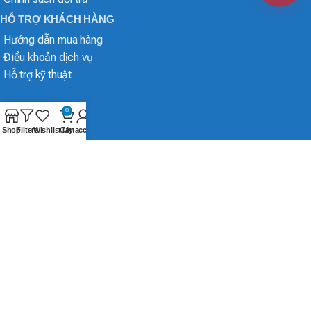
HỖ TRỢ KHÁCH HÀNG
Hướng dẫn mua hàng
Điều khoản dịch vụ
Hỗ trợ kỹ thuật
0
Shop
Filters
Wishlist
Cart
My account