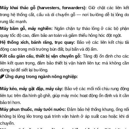
Máy khai thác gỗ (harvesters, forwarders):
Giữ chặt các liên kết
trong hệ thống cắt, cẩu và di chuyển gỗ — nơi bu-lông dễ bị lỏng do
rung lắc mạnh.
Máy băm gỗ, máy nghiền:
Ngăn chặn tự tháo lỏng ở các bộ phận
quay tốc độ cao, đảm bảo an toàn và giảm thiểu hỏng hóc đột ngột.
Hệ thống xích, bánh răng, trục quay:
Bảo vệ các liên kết chịu tải
động cao trong môi trường bùn đất, bụi bẩn và độ ẩm.
Kết cấu giàn cẩu, thiết bị vận chuyển gỗ:
Tăng độ ổn định cho các
liên kết quan trọng, đảm bảo thiết bị vận hành liên tục mà không cần
dừng lại để siết lại bu-lông.
🌾
Ứng dụng trong ngành nông nghiệp:
Máy kéo, máy gặt đập, máy cày:
Bảo vệ các mối nối chịu rung độn
liên tục trên địa hình gồ ghề, giúp máy móc hoạt động ổn định và ít cần
bảo trì hơn.
Máy phun thuốc, máy tưới nước:
Đảm bảo hệ thống khung, ống nố
không bị lỏng lẻo trong quá trình vận hành ở áp suất cao hoặc khi di
chuyển.