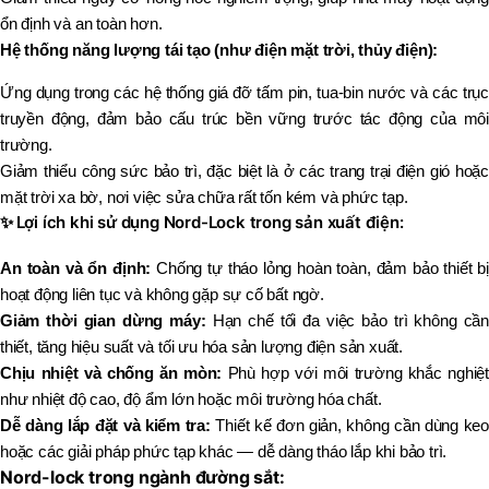
ổn định và an toàn hơn.
Hệ thống năng lượng tái tạo (như điện mặt trời, thủy điện):
Ứng dụng trong các hệ thống giá đỡ tấm pin, tua-bin nước và các trục
truyền động, đảm bảo cấu trúc bền vững trước tác động của môi
trường.
Giảm thiểu công sức bảo trì, đặc biệt là ở các trang trại điện gió hoặc
mặt trời xa bờ, nơi việc sửa chữa rất tốn kém và phức tạp.
✨
Lợi ích khi sử dụng Nord-Lock trong sản xuất điện:
An toàn và ổn định:
Chống tự tháo lỏng hoàn toàn, đảm bảo thiết b
hoạt động liên tục và không gặp sự cố bất ngờ.
Giảm thời gian dừng máy:
Hạn chế tối đa việc bảo trì không cầ
thiết, tăng hiệu suất và tối ưu hóa sản lượng điện sản xuất.
Chịu nhiệt và chống ăn mòn:
Phù hợp với môi trường khắc nghiệt
như nhiệt độ cao, độ ẩm lớn hoặc môi trường hóa chất.
Dễ dàng lắp đặt và kiểm tra:
Thiết kế đơn giản, không cần dùng ke
hoặc các giải pháp phức tạp khác — dễ dàng tháo lắp khi bảo trì.
Nord-lock trong ngành đường sắt: