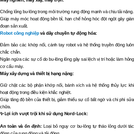
Chống lỏng bu-lông trong môi trường rung động mạnh và chịu tải nặng.
Giúp máy móc hoạt động bền bỉ, hạn chế hỏng hóc đột ngột gây gián
đoạn sản xuất.
Robot công nghiệp
và dây chuyền tự động hóa:
Đảm bảo các khớp nối, cánh tay robot và hệ thống truyền động luôn
chắc chắn.
Ngăn ngừa các sự cố do bu-lông lỏng gây sai lệch vị trí hoặc làm hỏng
cơ cấu máy.
Máy xây dựng và thiết bị hạng nặng:
Giữ chặt các bộ phận khớp nối, bánh xích và hệ thống thủy lực khi
hoạt động trong điều kiện khắc nghiệt.
Giúp tăng độ bền của thiết bị, giảm thiểu sự cố bất ngờ và chi phí sửa
chữa.
✨
Lợi ích vượt trội khi sử dụng Nord-Lock:
An toàn và ổn định:
Loại bỏ nguy cơ bu-lông tự tháo lỏng dưới tác
động của rung động và tải động.