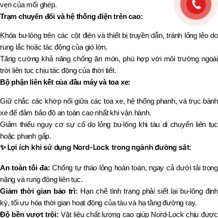
vẹn của mối ghép.
Trạm chuyển đổi và hệ thống điện trên cao:
Khóa bu-lông trên các cột điện và thiết bị truyền dẫn, tránh lỏng lẻo do
rung lắc hoặc tác động của gió lớn.
Tăng cường khả năng chống ăn mòn, phù hợp với môi trường ngoài
trời liên tục chịu tác động của thời tiết.
Bộ phận liên kết của đầu máy và toa xe:
Giữ chắc các khớp nối giữa các toa xe, hệ thống phanh, và trục bánh
xe để đảm bảo độ an toàn cao nhất khi vận hành.
Giảm thiểu nguy cơ sự cố do lỏng bu-lông khi tàu di chuyển liên tục
hoặc phanh gấp.
✨
Lợi ích khi sử dụng Nord-Lock trong ngành đường sắt:
An toàn tối đa:
Chống tự tháo lỏng hoàn toàn, ngay cả dưới tải trọng
nặng và rung động liên tục.
Giảm thời gian bảo trì:
Hạn chế tình trạng phải siết lại bu-lông định
kỳ, tối ưu hóa thời gian hoạt động của tàu và hạ tầng đường ray.
Độ bền vượt trội:
Vật liệu chất lượng cao giúp Nord-Lock chịu được