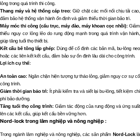
lỏng trong quá trình thi công.
Thang máy và hệ thống cáp treo:
Giữ chặt các mối nối chịu tải cao,
đảm bảo hệ thống vận hành ổn định và giảm thiểu thời gian bảo trì.
Máy móc thi công (cẩu trục, máy đào, máy khoan cọc nhồi):
Giảm
thiểu nguy cơ lỏng lẻo do rung động mạnh trong quá trình vận hành,
giúp tăng tuổi thọ thiết bị.
Kết cấu bê tông lắp ghép:
Dùng để cố định các bản mã, bu-lông neo
hoặc các liên kết kết cấu, đảm bảo sự ổn định lâu dài cho công trình.
Lợi ích cụ thể:
An toàn cao:
Ngăn chặn hiện tượng tự tháo lỏng, giảm nguy cơ sự cố
công trình.
Giảm thời gian bảo trì:
Ít phải kiểm tra và siết lại bu-lông, tiết kiệm chi
phí bảo dưỡng.
Tăng tuổi thọ công trình:
Giảm tác động của rung động và ứng suất
lên các kết cấu, giúp kết cấu bền vững hơn.
Nord-lock trong lâm nghiệp và nông nghiệp :
Trong ngành lâm nghiệp và nông nghiệp, các sản phẩm
Nord-Lock
là