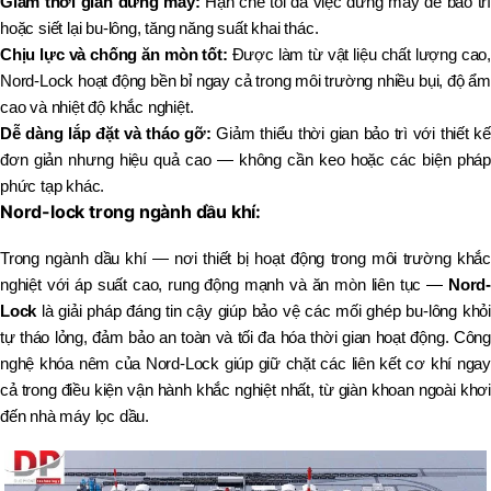
Giảm thời gian dừng máy:
Hạn chế tối đa việc dừng máy để bảo trì
hoặc siết lại bu-lông, tăng năng suất khai thác.
Chịu lực và chống ăn mòn tốt:
Được làm từ vật liệu chất lượng cao,
Nord-Lock hoạt động bền bỉ ngay cả trong môi trường nhiều bụi, độ ẩm
cao và nhiệt độ khắc nghiệt.
Dễ dàng lắp đặt và tháo gỡ:
Giảm thiểu thời gian bảo trì với thiết kế
đơn giản nhưng hiệu quả cao — không cần keo hoặc các biện pháp
phức tạp khác.
Nord-lock trong ngành dầu khí:
Trong ngành dầu khí — nơi thiết bị hoạt động trong môi trường khắc
nghiệt với áp suất cao, rung động mạnh và ăn mòn liên tục —
Nord-
Lock
là giải pháp đáng tin cậy giúp bảo vệ các mối ghép bu-lông khỏi
tự tháo lỏng, đảm bảo an toàn và tối đa hóa thời gian hoạt động. Công
nghệ khóa nêm của Nord-Lock giúp giữ chặt các liên kết cơ khí ngay
cả trong điều kiện vận hành khắc nghiệt nhất, từ giàn khoan ngoài khơi
đến nhà máy lọc dầu.