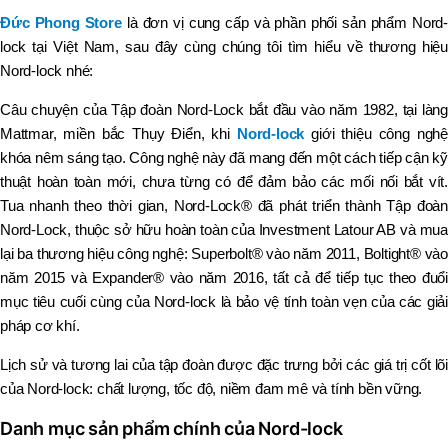
Đức Phong Store
là đơn vị cung cấp và phần phối sản phẩm Nord
lock tại Việt Nam, sau đây cùng chúng tôi tìm hiểu về thương hiệu
Nord-lock nhé:
Câu chuyện của Tập đoàn Nord-Lock bắt đầu vào năm 1982, tại làng
Mattmar, miền bắc Thụy Điển, khi
Nord-lock
giới thiệu công nghệ
khóa nêm sáng tạo. Công nghệ này đã mang đến một cách tiếp cận kỹ
thuật hoàn toàn mới, chưa từng có để đảm bảo các mối nối bắt vít.
Tua nhanh theo thời gian, Nord-Lock® đã phát triển thành Tập đoàn
Nord-Lock, thuộc sở hữu hoàn toàn của Investment Latour AB và mua
lại ba thương hiệu công nghệ: Superbolt® vào năm 2011, Boltight® vào
năm 2015 và Expander® vào năm 2016, tất cả để tiếp tục theo đuổi
mục tiêu cuối cùng của Nord-lock là bảo vệ tính toàn vẹn của các giải
pháp cơ khí.
Lịch sử và tương lai của tập đoàn được đặc trưng bởi các giá trị cốt lõi
của Nord-lock: chất lượng, tốc độ, niềm đam mê và tính bền vững.
Danh mục sản phẩm chính của Nord-lock