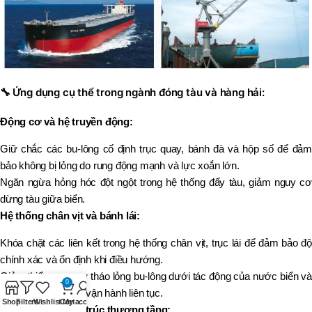
🔧
Ứng dụng cụ thể trong ngành đóng tàu và hàng hải:
Động cơ và hệ truyền động:
Giữ chắc các bu-lông cố định trục quay, bánh đà và hộp số để đảm
bảo không bị lỏng do rung động mạnh và lực xoắn lớn.
Ngăn ngừa hỏng hóc đột ngột trong hệ thống đẩy tàu, giảm nguy cơ
dừng tàu giữa biển.
Hệ thống chân vịt và bánh lái:
Khóa chặt các liên kết trong hệ thống chân vịt, trục lái để đảm bảo độ
chính xác và ổn định khi điều hướng.
Giảm thiểu nguy cơ tháo lỏng bu-lông dưới tác động của nước biển và
0
áp suất cao khi tàu vận hành liên tục.
Shop
Filters
Wishlist
Cart
My account
Boong tàu và cấu trúc thượng tầng: