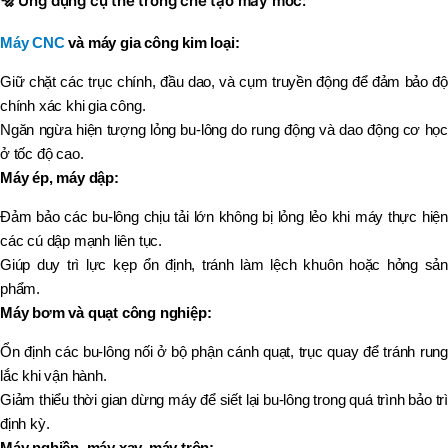
🔩
Ứng dụng cụ thể trong chế tạo máy móc:
Máy CNC
và máy gia công kim loại:
Giữ chặt các trục chính, đầu dao, và cụm truyền động để đảm bảo độ
chính xác khi gia công.
Ngăn ngừa hiện tượng lỏng bu-lông do rung động và dao động cơ học
ở tốc độ cao.
Máy ép, máy dập:
Đảm bảo các bu-lông chịu tải lớn không bị lỏng lẻo khi máy thực hiện
các cú dập mạnh liên tục.
Giúp duy trì lực kẹp ổn định, tránh làm lệch khuôn hoặc hỏng sản
phẩm.
Máy bơm và quạt công nghiệp:
Ổn định các bu-lông nối ở bộ phận cánh quạt, trục quay để tránh rung
lắc khi vận hành.
Giảm thiểu thời gian dừng máy để siết lại bu-lông trong quá trình bảo trì
định kỳ.
Máy nghiền, máy xay, máy trộn: