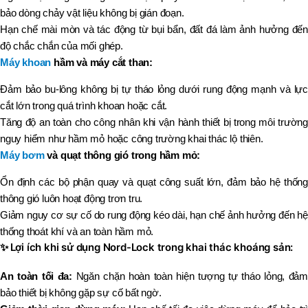
bảo dòng chảy vật liệu không bị gián đoạn.
Hạn chế mài mòn và tác động từ bụi bẩn, đất đá làm ảnh hưởng đến
độ chắc chắn của mối ghép.
Máy khoan
hầm và máy cắt than:
Đảm bảo bu-lông không bị tự tháo lỏng dưới rung động mạnh và lực
cắt lớn trong quá trình khoan hoặc cắt.
Tăng độ an toàn cho công nhân khi vận hành thiết bị trong môi trường
nguy hiểm như hầm mỏ hoặc công trường khai thác lộ thiên.
Máy bơm
và quạt thông gió trong hầm mỏ:
Ổn định các bộ phận quay và quạt công suất lớn, đảm bảo hệ thống
thông gió luôn hoạt động trơn tru.
Giảm nguy cơ sự cố do rung động kéo dài, hạn chế ảnh hưởng đến hệ
thống thoát khí và an toàn hầm mỏ.
✨
Lợi ích khi sử dụng Nord-Lock trong khai thác khoáng sản:
An toàn tối đa:
Ngăn chặn hoàn toàn hiện tượng tự tháo lỏng, đảm
bảo thiết bị không gặp sự cố bất ngờ.