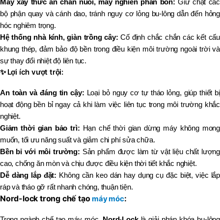
Máy xay thức ăn chăn nuôi, máy nghiền phân bón:
Giữ chặt các
bộ phận quay và cánh dao, tránh nguy cơ lỏng bu-lông dẫn đến hỏng
hóc nghiêm trọng.
Hệ thống nhà kính, giàn trồng cây:
Cố định chắc chắn các kết cấu
khung thép, đảm bảo độ bền trong điều kiện môi trường ngoài trời và
sự thay đổi nhiệt độ liên tục.
✨
Lợi ích vượt trội:
An toàn và đáng tin cậy:
Loại bỏ nguy cơ tự tháo lỏng, giúp thiết b
hoạt động bền bỉ ngay cả khi làm việc liên tục trong môi trường khắc
nghiệt.
Giảm thời gian bảo trì:
Hạn chế thời gian dừng máy không mong
muốn, tối ưu năng suất và giảm chi phí sửa chữa.
Bền bỉ với môi trường:
Sản phẩm được làm từ vật liệu chất lượng
cao, chống ăn mòn và chịu được điều kiện thời tiết khắc nghiệt.
Dễ dàng lắp đặt:
Không cần keo dán hay dụng cụ đặc biệt, việc lắp
ráp và tháo gỡ rất nhanh chóng, thuận tiện.
Nord-lock trong chế tạo
:
máy móc
Trong ngành chế tạo máy móc,
Nord-Lock
là giải pháp khóa bu-lông