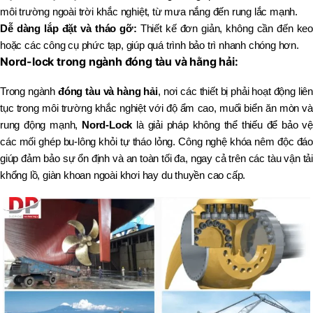
môi trường ngoài trời khắc nghiệt, từ mưa nắng đến rung lắc mạnh.
Dễ dàng lắp đặt và tháo gỡ:
Thiết kế đơn giản, không cần đến keo
hoặc các công cụ phức tạp, giúp quá trình bảo trì nhanh chóng hơn.
Nord-lock trong ngành đóng tàu và hằng hải:
Trong ngành
đóng tàu và hàng hải
, nơi các thiết bị phải hoạt động liên
tục trong môi trường khắc nghiệt với độ ẩm cao, muối biển ăn mòn và
rung động mạnh,
Nord-Lock
là giải pháp không thể thiếu để bảo vệ
các mối ghép bu-lông khỏi tự tháo lỏng. Công nghệ khóa nêm độc đáo
giúp đảm bảo sự ổn định và an toàn tối đa, ngay cả trên các tàu vận tải
khổng lồ, giàn khoan ngoài khơi hay du thuyền cao cấp.