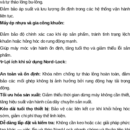
và tự tháo lỏng bu-lông.
Đảm bảo áp suất và lưu lượng ổn định trong các hệ thống vận hành
liên tục.
Máy ép nhựa và gia công khuôn:
Đảm bảo độ chính xác cao khi ép sản phẩm, tránh tình trạng lệch
khuôn hoặc hỏng hóc do rung động mạnh.
Giúp máy móc vận hành ổn định, tăng tuổi thọ và giảm thiểu lỗi sản
phẩm.
✨
Lợi ích khi sử dụng Nord-Lock:
An toàn và ổn định:
Khóa nêm chống tự tháo lỏng hoàn toàn, đảm
bảo các mối ghép không bị ảnh hưởng bởi rung động hay tải trọng
động.
Tối ưu hóa sản xuất:
Giảm thiểu thời gian dừng máy không cần thiết,
tăng hiệu suất vận hành của dây chuyền sản xuất.
Kéo dài tuổi thọ thiết bị:
Bảo vệ các liên kết cơ khí khỏi hỏng hóc
sớm, giảm chi phí thay thế linh kiện.
Dễ dàng lắp đặt và kiểm tra:
Không cần keo hoặc các giải pháp phứ
tạp khác — việc lắp và tháo Nord-Lock nhanh chóng và thuận tiện khi