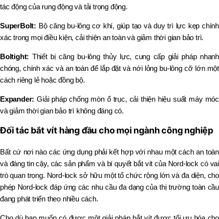
tác động của rung động và tải trọng động.
SuperBolt:
Bộ căng bu-lông cơ khí, giúp tạo và duy trì lực kẹp chính
xác trong mọi điều kiện, cải thiện an toàn và giảm thời gian bảo trì.
Boltight:
Thiết bị căng bu-lông thủy lực, cung cấp giải pháp nhanh
chóng, chính xác và an toàn để lắp đặt và nới lỏng bu-lông cỡ lớn một
cách riêng lẻ hoặc đồng bộ.
Expander:
Giải pháp chống mòn ổ trục, cải thiện hiệu suất máy móc
và giảm thời gian bảo trì không đáng có.
Đối tác bắt vít hàng đầu cho mọi ngành công nghiệp
Bất cứ nơi nào các ứng dụng phải kết hợp với nhau một cách an toàn
và đáng tin cậy, các sản phẩm và bí quyết bắt vít của Nord-lock có vai
trò quan trọng. Nord-lock sở hữu một tổ chức rộng lớn và đa diện, cho
phép Nord-lock đáp ứng các nhu cầu đa dạng của thị trường toàn cầu
đang phát triển theo nhiều cách.
Cho dù bạn muốn có được một giải pháp bắt vít được tối ưu hóa cho