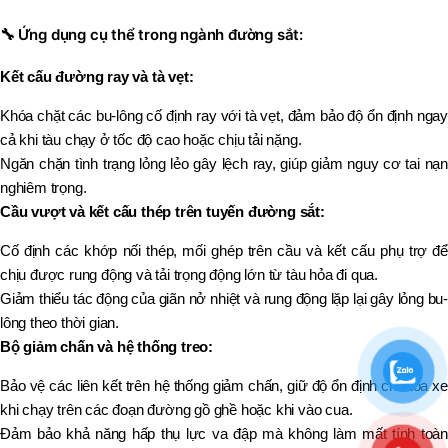
🔧
Ứng dụng cụ thể trong ngành đường sắt:
Kết cấu đường ray và tà vẹt:
Khóa chặt các bu-lông cố định ray với tà vẹt, đảm bảo độ ổn định ngay
cả khi tàu chạy ở tốc độ cao hoặc chịu tải nặng.
Ngăn chặn tình trạng lỏng lẻo gây lệch ray, giúp giảm nguy cơ tai nạn
nghiêm trọng.
Cầu vượt và kết cấu thép trên tuyến đường sắt:
Cố định các khớp nối thép, mối ghép trên cầu và kết cấu phụ trợ để
chịu được rung động và tải trọng động lớn từ tàu hỏa đi qua.
Giảm thiểu tác động của giãn nở nhiệt và rung động lặp lại gây lỏng bu-
lông theo thời gian.
Bộ giảm chấn và hệ thống treo:
Bảo vệ các liên kết trên hệ thống giảm chấn, giữ độ ổn định cho toa xe
khi chạy trên các đoạn đường gồ ghề hoặc khi vào cua.
Đảm bảo khả năng hấp thụ lực va đập mà không làm mất tính toàn