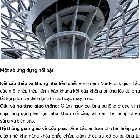
Một số ứng dụng nổi bật:
Kết cấu thép và khung nhà tiền chế:
Vòng đệm Nord-Lock giữ chắc
các mối ghép thép, đảm bảo khung kết cấu không bị lỏng lẻo dù chịu
tải trọng lớn và dao động từ gió hoặc máy móc.
Cầu và hạ tầng giao thông:
Giảm nguy cơ lỏng bu-lông ở các vị trí
chịu rung động liên tục, như khớp nối cầu, lan can, hệ thống chiếu
sáng và biển báo.
Hệ thống giàn giáo và cốp pha:
Đảm bảo an toàn cho hệ thống già
giáo nhờ khả năng khóa chắc chắn, giảm thiểu sự cố do bu-lông tự