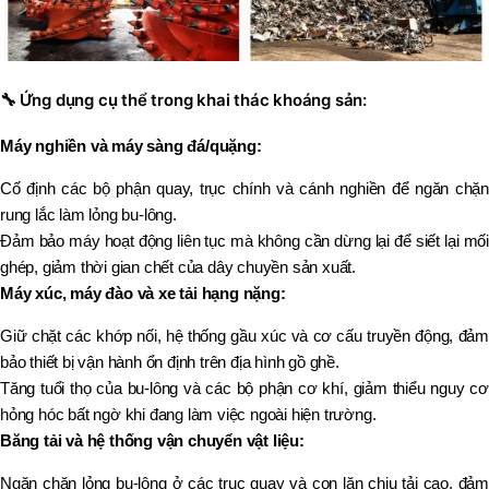
🔧
Ứng dụng cụ thể trong khai thác khoáng sản:
Máy nghiền và máy sàng đá/quặng:
Cố định các bộ phận quay, trục chính và cánh nghiền để ngăn chặn
rung lắc làm lỏng bu-lông.
Đảm bảo máy hoạt động liên tục mà không cần dừng lại để siết lại mối
ghép, giảm thời gian chết của dây chuyền sản xuất.
Máy xúc, máy đào và xe tải hạng nặng:
Giữ chặt các khớp nối, hệ thống gầu xúc và cơ cấu truyền động, đảm
bảo thiết bị vận hành ổn định trên địa hình gồ ghề.
Tăng tuổi thọ của bu-lông và các bộ phận cơ khí, giảm thiểu nguy cơ
hỏng hóc bất ngờ khi đang làm việc ngoài hiện trường.
Băng tải và hệ thống vận chuyển vật liệu:
Ngăn chặn lỏng bu-lông ở các trục quay và con lăn chịu tải cao, đảm