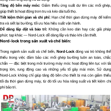
Tăng độ bền máy móc:
Giảm thiểu ứng suất dư lên các mối ghép,
giúp thiết bị hoạt động trơn tru và kéo dài tuổi thọ.
Tiết kiệm thời gian và chi phí:
Hạn chế thời gian dừng máy để kiểm
tra và siết lại bu-lông, tối ưu hóa hiệu suất vận hành.
Dễ dàng lắp đặt và bảo trì:
Không cần keo dán hay các giải pháp
phức tạp khác — Nord-Lock dễ dàng lắp và tháo khi cần thiết.
Nord-lock trong sản xuất và chế biến:
Trong ngành sản xuất và chế biến,
Nord-Lock
đóng vai trò không thể
thiếu trong việc đảm bảo các mối ghép bu-lông luôn an toàn, chắc
chắn — đặc biệt trong môi trường máy móc hoạt động liên tục với tải
trọng lớn, rung động cao và những yếu tố gây mài mòn. Sử dụng
Nord-Lock không chỉ giúp tăng độ bền cho thiết bị mà còn giảm thiểu
tối đa thời gian dừng máy, từ đó tối ưu hóa năng suất và tiết kiệm chi
phí bảo trì.