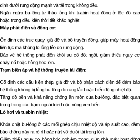
định dưới rung động mạnh và tải trọng không đều.
Ngăn ngừa bu-lông tự tháo lỏng khi tuabin hoạt động ở tốc độ cao
hoặc trong điều kiện thời tiết khắc nghiệt.
Máy phát điện và động cơ:
Ổn định các trục quay, giá đỡ và bộ truyền động, giúp máy hoạt động
liên tục mà không lo lỏng lẻo do rung động.
Bảo vệ hệ thống phát điện khỏi sự cố đột ngột, giảm thiểu nguy cơ
cháy nổ hoặc hỏng hóc lớn.
Trạm biến áp và hệ thống truyền tải điện:
Cố định các cấu kiện thép, giá đỡ và bộ phận cách điện để đảm bảo
hệ thống không bị lỏng bu-lông do rung lắc hoặc biến động nhiệt độ.
Tăng độ bền và khả năng chống ăn mòn của bu-lông, đặc biệt quan
trọng trong các trạm ngoài trời hoặc vùng ven biển.
Lò hơi và tuabin nhiệt:
Khóa chặt bu-lông ở các mối ghép chịu nhiệt độ và áp suất cao, đảm
bảo không xảy ra rò rỉ hoặc nứt vỡ dưới tải trọng lớn.
Giảm thiểu nguy cơ hỏng hóc nghiêm trọng, giúp nhà máy hoạt động