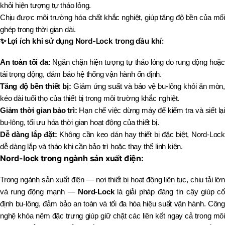
khỏi hiện tượng tự tháo lỏng.
Chịu được môi trường hóa chất khắc nghiệt, giúp tăng độ bền của mối
ghép trong thời gian dài.
✨
Lợi ích khi sử dụng Nord-Lock trong dầu khí:
An toàn tối đa:
Ngăn chặn hiện tượng tự tháo lỏng do rung động hoặc
tải trọng động, đảm bảo hệ thống vận hành ổn định.
Tăng độ bền thiết bị:
Giảm ứng suất và bảo vệ bu-lông khỏi ăn mòn,
kéo dài tuổi thọ của thiết bị trong môi trường khắc nghiệt.
Giảm thời gian bảo trì:
Hạn chế việc dừng máy để kiểm tra và siết lại
bu-lông, tối ưu hóa thời gian hoạt động của thiết bị.
Dễ dàng lắp đặt:
Không cần keo dán hay thiết bị đặc biệt, Nord-Lock
dễ dàng lắp và tháo khi cần bảo trì hoặc thay thế linh kiện.
Nord-lock trong ngành sản xuất điện:
Trong ngành sản xuất điện — nơi thiết bị hoạt động liên tục, chịu tải lớn
và rung động mạnh —
Nord-Lock
là giải pháp đáng tin cậy giúp cố
định bu-lông, đảm bảo an toàn và tối đa hóa hiệu suất vận hành. Công
nghệ khóa nêm đặc trưng giúp giữ chặt các liên kết ngay cả trong môi