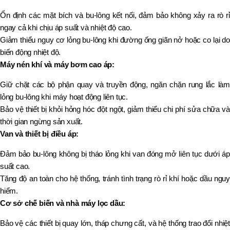
Ổn định các mặt bích và bu-lông kết nối, đảm bảo không xảy ra rò rỉ
ngay cả khi chịu áp suất và nhiệt độ cao.
Giảm thiểu nguy cơ lỏng bu-lông khi đường ống giãn nở hoặc co lại do
biến động nhiệt độ.
Máy nén khí và máy bơm cao áp:
Giữ chặt các bộ phận quay và truyền động, ngăn chặn rung lắc làm
lỏng bu-lông khi máy hoạt động liên tục.
Bảo vệ thiết bị khỏi hỏng hóc đột ngột, giảm thiểu chi phí sửa chữa và
thời gian ngừng sản xuất.
Van và thiết bị điều áp:
Đảm bảo bu-lông không bị tháo lỏng khi van đóng mở liên tục dưới áp
suất cao.
Tăng độ an toàn cho hệ thống, tránh tình trạng rò rỉ khí hoặc dầu nguy
hiểm.
Cơ sở chế biến và nhà máy lọc dầu:
Bảo vệ các thiết bị quay lớn, tháp chưng cất, và hệ thống trao đổi nhiệt