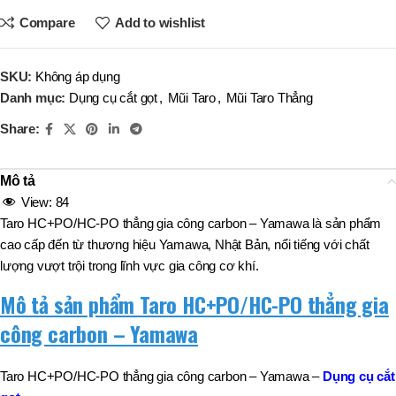
Compare
Add to wishlist
SKU:
Không áp dụng
Danh mục:
Dụng cụ cắt gọt
,
Mũi Taro
,
Mũi Taro Thẳng
Share:
Mô tả
View:
84
Taro HC+PO/HC-PO thẳng gia công carbon – Yamawa là sản phẩm
cao cấp đến từ thương hiệu Yamawa, Nhật Bản, nổi tiếng với chất
lượng vượt trội trong lĩnh vực gia công cơ khí.
Mô tả sản phẩm Taro HC+PO/HC-PO thẳng gia
công carbon – Yamawa
Taro HC+PO/HC-PO thẳng gia công carbon – Yamawa –
Dụng cụ cắt