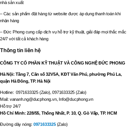
nhà sản xuất
– Các sản phẩm đặt hàng từ website được áp dụng thanh toán khi
nhận hàng
– Đức Phong cung cấp dịch vụ hỗ trợ kỹ thuật, giải đáp mọi thắc mắc
24/7 với tất cả khách hàng
Thông tin liên hệ
CÔNG TY CỔ PHẦN KỸ THUẬT VÀ CÔNG NGHỆ ĐỨC PHONG
Hà Nội: Tầng 7, Căn số 32V5A, KĐT Văn Phú, phường Phú La,
quận Hà Đông, TP. Hà Nội
Hotline: 0971633325 (Zalo), 0971633325 (Zalo)
Mail: vananh.ng@ducphong.vn, Info@ducphong.vn
Hỗ trợ 24/7
Hồ Chí Minh: 228/55, Thống Nhất, P. 10, Q. Gò Vấp, TP. HCM
Đường dây nóng:
0971633325
(Zalo)