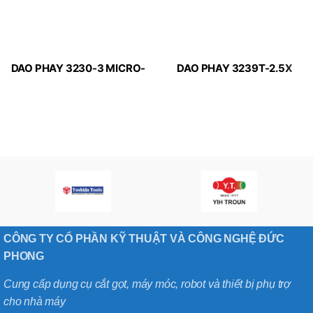
DAO PHAY 3230-3 MICRO-
DAO PHAY 3239T-2.5X
LINE APPLITEC
MICRO-LINE APPLITEC
CÔNG TY CỔ PHẦN KỸ THUẬT VÀ CÔNG NGHỆ ĐỨC
PHONG
Cung cấp dụng cụ cắt gọt, máy móc, robot và thiết bị phụ trợ
cho nhà máy