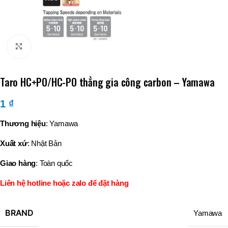
Click to enlarge
Taro HC+PO/HC-PO thẳng gia công carbon – Yamawa
1
₫
Thương hiệu
: Yamawa
Xuất xứ
: Nhật Bản
Giao hàng
: Toàn quốc
Liên hệ hotline hoặc zalo để đặt hàng
BRAND
Yamawa