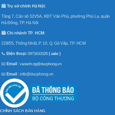
🏙️
Trụ sở chính
Hà
Nội
:
Tầng 7, Căn số 32V5A, KĐT Văn Phú, phường Phú La, quận
Hà Đông, TP. Hà Nội
🏙️
Chi nhánh
TP
.
HCM
:
228/55, Thống Nhất, P. 10, Q. Gò Vấp, TP. HCM
📞
Điện thoại:
0971633325
(
zalo
)
📧
Email
:
vananh.ng@ducphong.vn
📧
Email
: info@ducphong.vn
CHÍNH SÁCH BÁN HÀNG