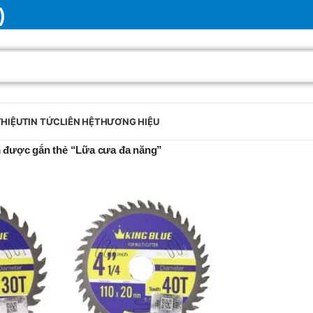
)
THIỆU
TIN TỨC
LIÊN HỆ
THƯƠNG HIỆU
 được gắn thẻ “Lữa cưa đa năng”
BRAND
SELUX