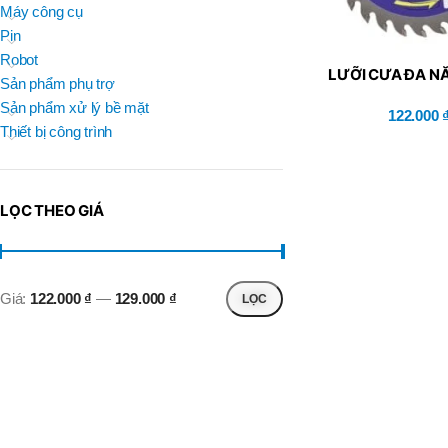
BRAND
Máy công cụ
D
BT30 –
NPU 8 – 70
Pin
BRAND
,
BRAND
SUMA
Robot
BT30 –
LƯỠI CƯA ĐA N
BRAND
Top Kogyo
Sản phẩm phụ trợ
NPU13 –
BLUE – K2-1
105
Sản phẩm xử lý bề mặt
122.000
L
,
Thiết bị công trình
50H(HM)
BT40 –
MÃ SẢN PHẨM
NPU 8 –
L
110
60H(HM)
,
LỌC THEO GIÁ
BT40 –
NPU 8 –
155
,
BT40 –
Giá:
122.000 ₫
—
129.000 ₫
LỌC
NPU 8 – 70
,
BT40 –
NPU13 –
100
,
BT40 –
NPU13 –
130