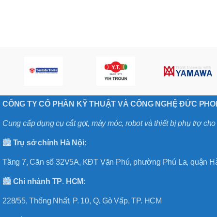
,
MÃ SẢN PHẨM
BT40 –
NPU13 –
175
,
BT50 –
NPU 8 –
110
,
BT50 –
NPU 8 –
CÔNG TY CỔ PHẦN KỸ THUẬT VÀ CÔNG NGHỆ ĐỨC PH
170
,
BT50 –
Cung cấp dụng cụ cắt gọt, máy móc, robot và thiết bị phụ trợ ch
NPU 8 – 85
,
🏙️
Trụ sở chính
Hà
Nội
:
BT50 –
NPU13 –
Tầng 7, Căn số 32V5A, KĐT Văn Phú, phường Phú La, quận Hà
100
,
🏙️
Chi nhánh
TP
.
HCM
:
BT50 –
NPU13 –
228/55, Thống Nhất, P. 10, Q. Gò Vấp, TP. HCM
130
,