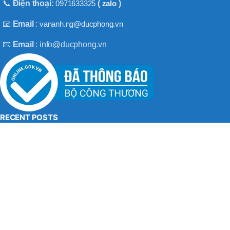
BT50 –
📞
Điện thoại:
0971633325
(
zalo
)
NPU13 –
190
📧
Email
:
vananh.ng@ducphong.vn
📧
Email
: info@ducphong.vn
BRAND
JEIL
RECENT POSTS
Hướng dẫn sử dụng máy khoan bê tông đúng cách
08/11/2025
No Comments
Máy khoan 3 chức năng là gì? Top 2 loại máy khoan
08/02/2025
No Comments
BẢN QUYỀN THU