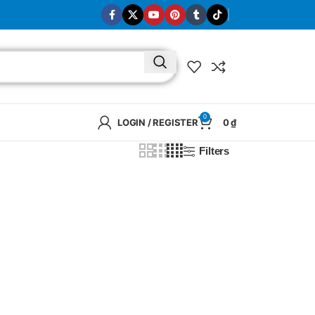
0
LOGIN / REGISTER
0
₫
Filters
BRAND
SELUX