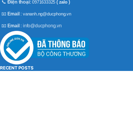
BT50 –
📞
Điện thoại:
0971633325
(
zalo
)
NPU13 –
190
📧
Email
:
vananh.ng@ducphong.vn
📧
Email
: info@ducphong.vn
BRAND
JEIL
RECENT POSTS
Hướng dẫn sử dụng máy khoan bê tông đúng cách
08/11/2025
No Comments
Máy khoan 3 chức năng là gì? Top 2 loại máy khoan
08/02/2025
No Comments
BẢN QUYỀN THU