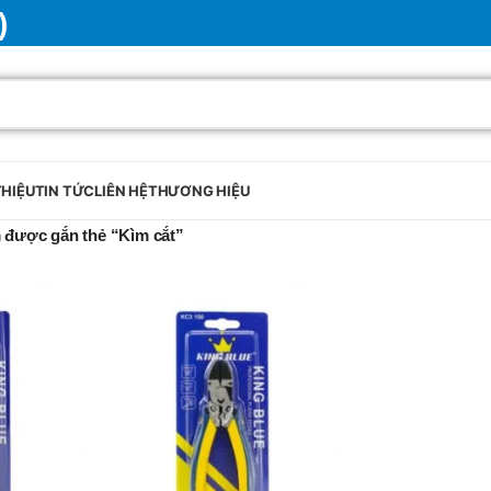
)
THIỆU
TIN TỨC
LIÊN HỆ
THƯƠNG HIỆU
 được gắn thẻ “Kìm cắt”
BRAND
SELUX