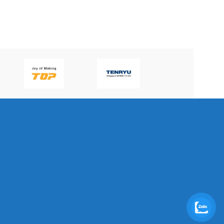
P60H(V)