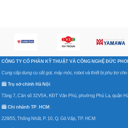
,
MÃ SẢN PHẨM
BT40 –
NPU13 –
175
,
BT50 –
NPU 8 –
110
,
BT50 –
NPU 8 –
CÔNG TY CỔ PHẦN KỸ THUẬT VÀ CÔNG NGHỆ ĐỨC PH
170
,
BT50 –
Cung cấp dụng cụ cắt gọt, máy móc, robot và thiết bị phụ trợ ch
NPU 8 – 85
,
🏙️
Trụ sở chính
Hà
Nội
:
BT50 –
NPU13 –
Tầng 7, Căn số 32V5A, KĐT Văn Phú, phường Phú La, quận Hà
100
,
🏙️
Chi nhánh
TP
.
HCM
:
BT50 –
NPU13 –
228/55, Thống Nhất, P. 10, Q. Gò Vấp, TP. HCM
130
,