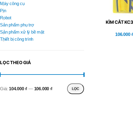
BRAND
Máy công cụ
D
BT30 –
NPU 8 – 70
Pin
BRAND
,
BRAND
SUMA
Robot
BT30 –
KÌM CẮT KC
BRAND
Top Kogyo
Sản phẩm phụ trợ
NPU13 –
105
Sản phẩm xử lý bề mặt
106.000
L
,
Thiết bị công trình
50H(HM)
BT40 –
MÃ SẢN PHẨM
NPU 8 –
L
110
60H(HM)
,
LỌC THEO GIÁ
BT40 –
NPU 8 –
155
,
BT40 –
Giá:
104.000 ₫
—
106.000 ₫
LỌC
NPU 8 – 70
,
BT40 –
NPU13 –
100
,
BT40 –
NPU13 –
130