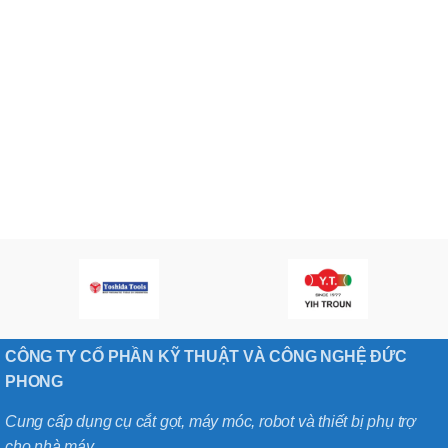
CÔNG TY CỔ PHẦN KỸ THUẬT VÀ CÔNG NGHỆ ĐỨC
PHONG
Cung cấp dụng cụ cắt gọt, máy móc, robot và thiết bị phụ trợ
cho nhà máy