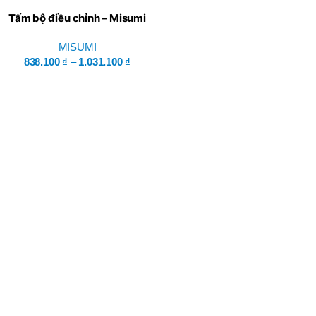
Tấm bộ điều chỉnh – Misumi
MISUMI
838.100
₫
–
1.031.100
₫