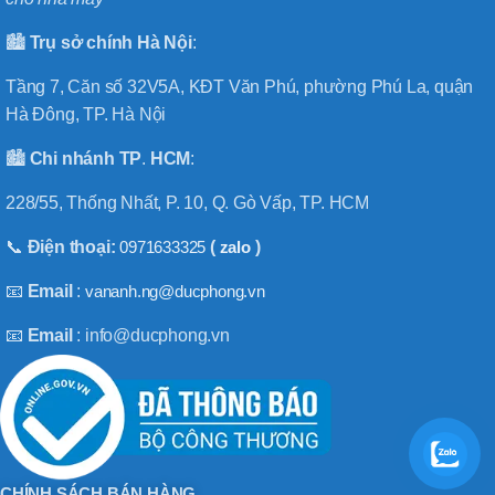
🏙️
Trụ sở chính
Hà
Nội
:
Tầng 7, Căn số 32V5A, KĐT Văn Phú, phường Phú La, quận
Hà Đông, TP. Hà Nội
🏙️
Chi nhánh
TP
.
HCM
:
228/55, Thống Nhất, P. 10, Q. Gò Vấp, TP. HCM
📞
Điện thoại:
0971633325
(
zalo
)
📧
Email
:
vananh.ng@ducphong.vn
📧
Email
: info@ducphong.vn
CHÍNH SÁCH BÁN HÀNG