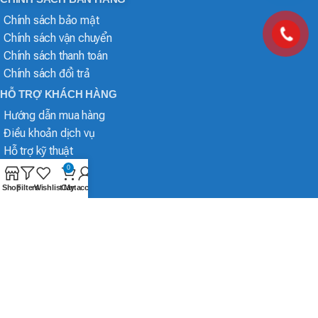
Chính sách bảo mật
Chính sách vận chuyển
Chính sách thanh toán
Chính sách đổi trả
HỖ TRỢ KHÁCH HÀNG
Hướng dẫn mua hàng
Điều khoản dịch vụ
Hỗ trợ kỹ thuật
0
Shop
Filters
Wishlist
Cart
My account